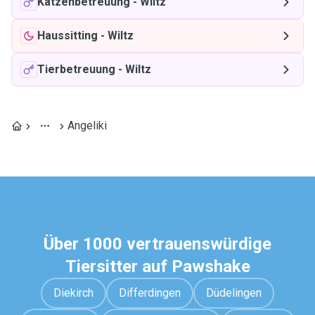
Katzenbetreuung
-
Wiltz
Haussitting
-
Wiltz
Tierbetreuung
-
Wiltz
Angeliki
Über 1000 vertrauenswürdige
Tiersitter auf Pawshake
Diekirch
Differdingen
Düdelingen