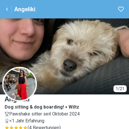
Angeliki
A
1/21
Angeliki
Dog sitting & dog boarding!
Wiltz
Pawshake sitter seit Oktober 2024
<1 Jahr Erfahrung
(
4 Bewertungen
)