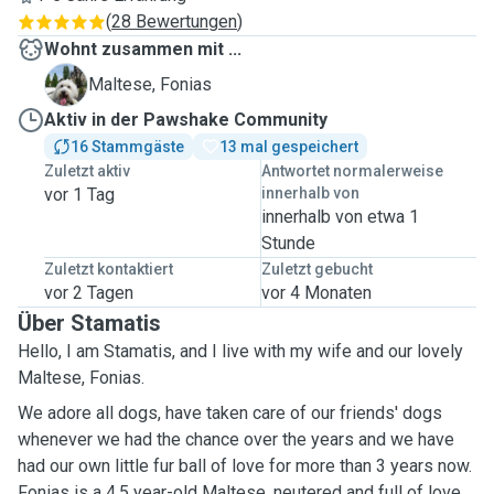
(
28 Bewertungen
)
Wohnt zusammen mit ...
F
Maltese, Fonias
Aktiv in der Pawshake Community
16 Stammgäste
13 mal gespeichert
Zuletzt aktiv
Antwortet normalerweise
vor 1 Tag
innerhalb von
innerhalb von etwa 1
Stunde
Zuletzt kontaktiert
Zuletzt gebucht
vor 2 Tagen
vor 4 Monaten
Über Stamatis
Hello, I am Stamatis, and I live with my wife and our lovely
Maltese, Fonias.
We adore all dogs, have taken care of our friends' dogs
whenever we had the chance over the years and we have
had our own little fur ball of love for more than 3 years now.
Fonias is a 4,5 year-old Maltese, neutered and full of love