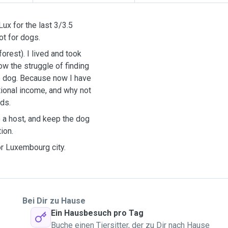
ux for the last 3/3.5
pot for dogs.
forest). I lived and took
ow the struggle of finding
e dog. Because now I have
itional income, and why not
nds.
 a host, and keep the dog
ion.
or Luxembourg city.
Bei Dir zu Hause
Ein Hausbesuch pro Tag
Buche einen Tiersitter, der zu Dir nach Hause