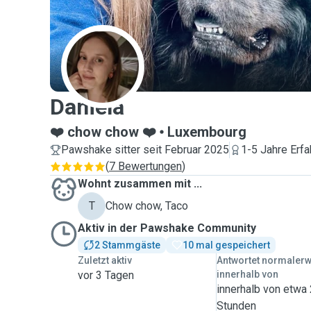
D
Daniela
❤️ chow chow ❤️
Luxembourg
Pawshake sitter seit Februar 2025
1-5 Jahre Erfa
(
7 Bewertungen
)
Wohnt zusammen mit ...
T
Chow chow, Taco
Aktiv in der Pawshake Community
2 Stammgäste
10 mal gespeichert
Zuletzt aktiv
Antwortet normaler
vor 3 Tagen
innerhalb von
innerhalb von etwa
Stunden