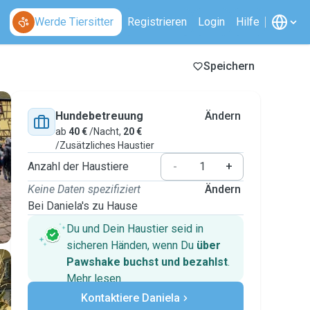
Werde Tiersitter
Registrieren
Login
Hilfe
Speichern
Hundebetreuung
Ändern
ab
40 €
/Nacht,
20 €
/Zusätzliches Haustier
Anzahl der Haustiere
-
+
Keine Daten spezifiziert
Ändern
Bei Daniela's zu Hause
Du und Dein Haustier seid in
sicheren Händen, wenn Du
über
Pawshake buchst und bezahlst
.
Mehr lesen
Sichere Zahlungen
Kontaktiere Daniela
Unterstützung, falls sich Deine