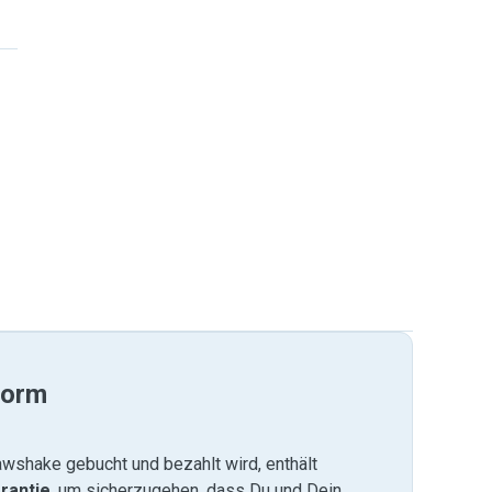
form
wshake gebucht und bezahlt wird, enthält
rantie
, um sicherzugehen, dass Du und Dein