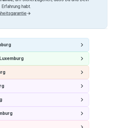
 Erfahrung habt.
heitsgarantie
mburg
Luxemburg
urg
rg
g
mburg