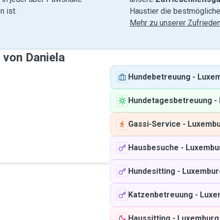
 ist.
Haustier die bestmögliche
Mehr zu unserer Zufrieden
 von Daniela
Hundebetreuung
-
Luxe
Hundetagesbetreuung
-
Gassi-Service
-
Luxemb
Hausbesuche
-
Luxembu
Hundesitting
-
Luxembur
Katzenbetreuung
-
Luxe
Haussitting
-
Luxemburg