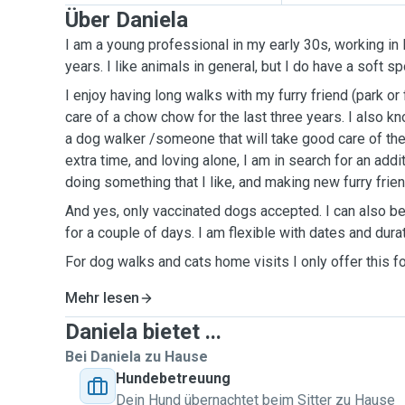
Über Daniela
I am a young professional in my early 30s, working in L
years. I like animals in general, but I do have a soft s
I enjoy having long walks with my furry friend (park or 
care of a chow chow for the last three years. I also kn
a dog walker /someone that will take good care of th
extra time, and loving alone, I am in search for an add
doing something that I like, and making new furry frie
And yes, only vaccinated dogs accepted. I can also be
for a couple of days. I am flexible with dates and durat
For dog walks and cats home visits I only offer this f
Mehr lesen
Daniela bietet ...
Bei Daniela zu Hause
Hundebetreuung
Dein Hund übernachtet beim Sitter zu Hause