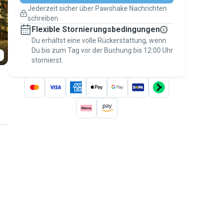
Pläne ändern
Jederzeit sicher über Pawshake Nachrichten
Versicherte Buchungen
schreiben
Erledige alles über Pawshake – von der
Flexible Stornierungsbedingungen
ersten Nachricht bis zur Bezahlung –, um
über die
Du erhältst eine volle Rückerstattung, wenn
Pawshake-Garantie
abgesichert zu
Du bis zum Tag vor der Buchung bis 12:00 Uhr
sein
stornierst.