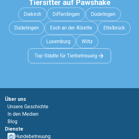
Tiersitter auf Pawshake
Diekirch
Differdingen
Düdelingen
Düdelingen
Esch an der Alzette
Ettelbrück
Luxemburg
Wiltz
Top-Städte für Tierbetreuung
Über uns
Unsere Geschichte
In den Medien
Blog
Dienste
Hundebetreuung