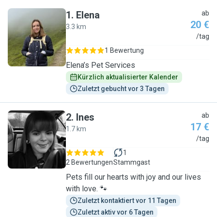
1
.
Elena
ab
20 €
3.3 km
E
/tag
1 Bewertung
Elena’s Pet Services
Kürzlich aktualisierter Kalender
Zuletzt gebucht vor 3 Tagen
2
.
Ines
ab
17 €
1.7 km
I
/tag
1
2 Bewertungen
Stammgast
Pets fill our hearts with joy and our lives
with love. 🐾
Zuletzt kontaktiert vor 11 Tagen
Zuletzt aktiv vor 6 Tagen