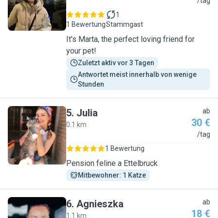
M
/tag
1
1 Bewertung
Stammgast
It's Marta, the perfect loving friend for
your pet!
Zuletzt aktiv vor 3 Tagen
Antwortet meist innerhalb von wenige 
Stunden
5
.
Julia
ab
30 €
0.1 km
J
/tag
1 Bewertung
Pension feline a Ettelbruck
Mitbewohner: 1 Katze
6
.
Agnieszka
ab
18 €
1.1 km