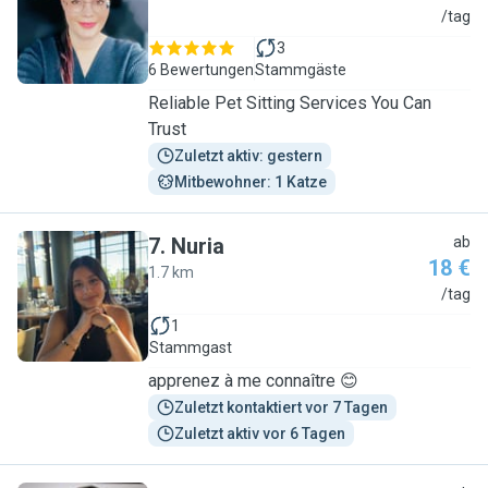
A
/tag
3
6 Bewertungen
Stammgäste
Reliable Pet Sitting Services You Can
Trust
Zuletzt aktiv: gestern
Mitbewohner: 1 Katze
7
.
Nuria
ab
18 €
1.7 km
N
/tag
1
Stammgast
apprenez à me connaître 😊
Zuletzt kontaktiert vor 7 Tagen
Zuletzt aktiv vor 6 Tagen