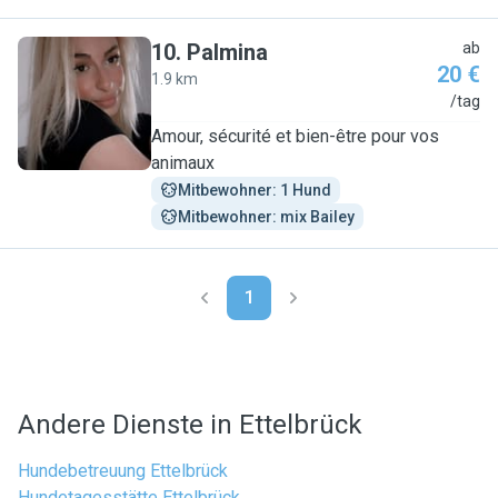
10
.
Palmina
ab
20 €
1.9 km
P
/tag
Amour, sécurité et bien-être pour vos
animaux
Mitbewohner: 1 Hund
Mitbewohner: mix Bailey
1
Andere Dienste in Ettelbrück
Hundebetreuung Ettelbrück
Hundetagesstätte Ettelbrück