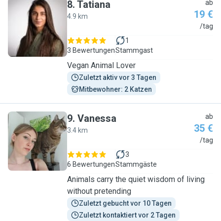
8
.
Tatiana
ab
19 €
4.9 km
T
/tag
1
3 Bewertungen
Stammgast
Vegan Animal Lover
Zuletzt aktiv vor 3 Tagen
Mitbewohner: 2 Katzen
9
.
Vanessa
ab
35 €
3.4 km
V
/tag
3
6 Bewertungen
Stammgäste
Animals carry the quiet wisdom of living
without pretending
Zuletzt gebucht vor 10 Tagen
Zuletzt kontaktiert vor 2 Tagen