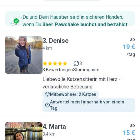
Du und Dein Haustier seid in sicheren Händen,
wenn Du
über Pawshake buchst und bezahlst
.
3
.
Denise
ab
19 €
4 km
D
/tag
3
3 Bewertungen
Stammgäste
Liebevolle Katzensitterin mit Herz -
verlässliche Betreuung
Mitbewohner: 2 Katzen
Antwortet meist innerhalb von einem 
Tag
4
.
Marta
ab
15 €
3.4 km