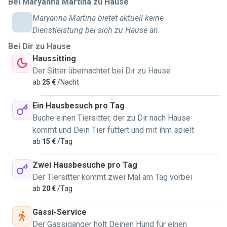
Bei Maryanna Martina zu Hause
home with respect. Most importantly, I care for your pet as
Maryanna Martina bietet aktuell keine
if they were my own — with patience, kindness, and plenty
Dienstleistung bei sich zu Hause an.
of affection. I provide attentive, personalised care tailored
Bei Dir zu Hause
to your pet’s needs, including: daily visits for feeding,
Haussitting
playtime, cuddles, and companionship, and dog walking
Der Sitter übernachtet bei Dir zu Hause
with safe routes and plenty of enrichment. I bred different
ab
25 €
/Nacht
animals in my life: rabbits, little rodents, and parrots. Litter
box and habitat cleaning are included. Regarding timing and
Ein Hausbesuch pro Tag
other routine details, feel free to contact me to clarify
Buche einen Tiersitter, der zu Dir nach Hause
everything. I'm a responsible and reliable person, clean and
kommt und Dein Tier füttert und mit ihm spielt
always smiling. Finally, if you're looking for a new friend for
ab
15 €
/Tag
your pet, here I am!
Zwei Hausbesuche pro Tag
Der Tiersitter kommt zwei Mal am Tag vorbei
ab
20 €
/Tag
Gassi-Service
Der Gassigänger holt Deinen Hund für einen