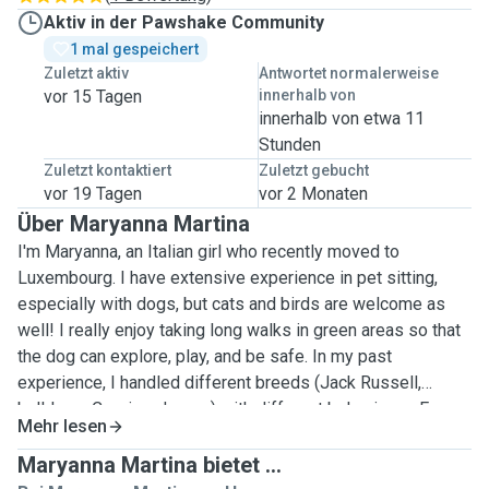
Aktiv in der Pawshake Community
1 mal gespeichert
Zuletzt aktiv
Antwortet normalerweise
vor 15 Tagen
innerhalb von
innerhalb von etwa 11
Stunden
Zuletzt kontaktiert
Zuletzt gebucht
vor 19 Tagen
vor 2 Monaten
Über Maryanna Martina
I'm Maryanna, an Italian girl who recently moved to
Luxembourg. I have extensive experience in pet sitting,
especially with dogs, but cats and birds are welcome as
well! I really enjoy taking long walks in green areas so that
the dog can explore, play, and be safe. In my past
experience, I handled different breeds (Jack Russell,
bulldogs, Corsi, and more) with different behaviours. Every
Mehr lesen
dog has its personality, and I'm available to know what is
best for it. Your pet’s well‑being is my top priority. I show
Maryanna Martina bietet ...
up on time, follow instructions carefully, and treat your