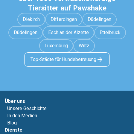
Tiersitter auf Pawshake
Diekirch
Differdingen
Düdelingen
Düdelingen
Esch an der Alzette
Ettelbrück
Luxemburg
Wiltz
Top-Städte für Hundebetreuung
Über uns
Unsere Geschichte
In den Medien
Blog
Dienste