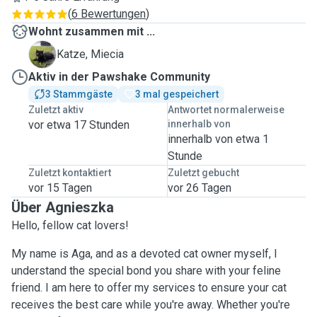
(
6 Bewertungen
)
Wohnt zusammen mit ...
M
Katze, Miecia
Aktiv in der Pawshake Community
3 Stammgäste
3 mal gespeichert
Zuletzt aktiv
Antwortet normalerweise
vor etwa 17 Stunden
innerhalb von
innerhalb von etwa 1
Stunde
Zuletzt kontaktiert
Zuletzt gebucht
vor 15 Tagen
vor 26 Tagen
Über Agnieszka
Hello, fellow cat lovers!
My name is Aga, and as a devoted cat owner myself, I
understand the special bond you share with your feline
friend. I am here to offer my services to ensure your cat
receives the best care while you're away. Whether you're