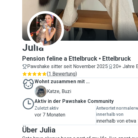
J
Julia
Pension feline a Ettelbruck
Ettelbruck
Pawshake sitter seit November 2025
20+ Jahre 
(
1 Bewertung
)
Wohnt zusammen mit ...
B
Katze, Buzi
Aktiv in der Pawshake Community
Zuletzt aktiv
Antwortet normaler
vor 7 Monaten
innerhalb von
innerhalb von etwa
Über Julia