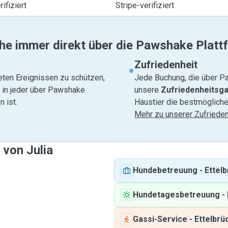
ifiziert
Stripe-verifiziert
he immer direkt über die Pawshake Platt
Zufriedenheit
eten Ereignissen zu schützen,
Jede Buchung, die über Pa
e in jeder über Pawshake
unsere
Zufriedenheitsga
 ist.
Haustier die bestmögliche
Mehr zu unserer Zufrieden
 von Julia
Hundebetreuung
-
Ettel
Hundetagesbetreuung
-
Gassi-Service
-
Ettelbrü