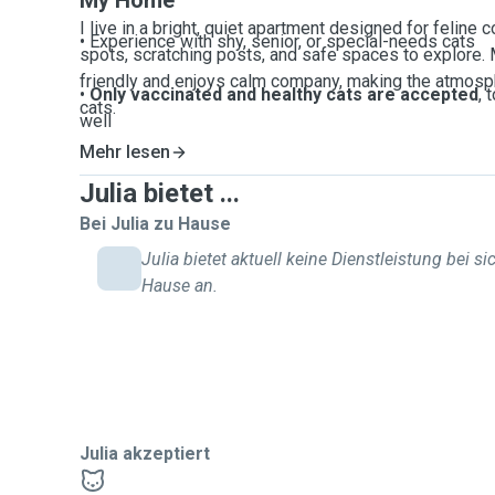
My Home
I live in a bright, quiet apartment designed for feline 
• Experience with shy, senior, or special-needs cats
spots, scratching posts, and safe spaces to explore.
friendly and enjoys calm company, making the atmosph
•
Only vaccinated and healthy cats are accepted
, 
cats.
well
Mehr lesen
Julia bietet ...
Bei Julia zu Hause
Julia bietet aktuell keine Dienstleistung bei si
Hause an.
Julia akzeptiert