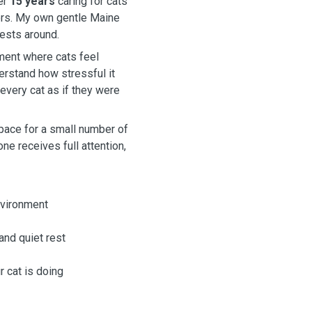
ver
15 years
caring for cats
iors. My own gentle Maine
ests around.
nment where cats feel
erstand how stressful it
 every cat as if they were
space for a small number of
ne receives full attention,
nvironment
and quiet rest
 cat is doing