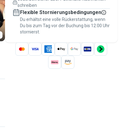
Versicherte Buchungen
schreiben
Erledige alles über Pawshake – von der
Flexible Stornierungsbedingungen
ersten Nachricht bis zur Bezahlung –, um
über die
Du erhältst eine volle Rückerstattung, wenn
Pawshake-Garantie
abgesichert zu
Du bis zum Tag vor der Buchung bis 12:00 Uhr
sein
stornierst.