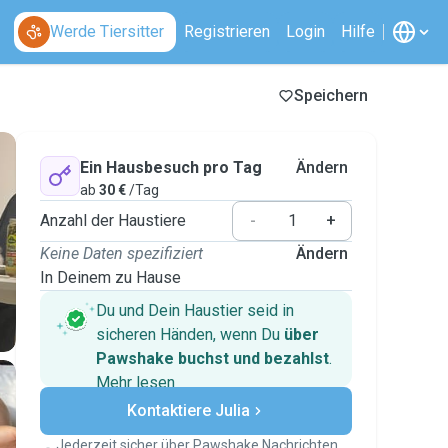
Werde Tiersitter
Registrieren
Login
Hilfe
Speichern
Ein Hausbesuch pro Tag
Ändern
ab
30 €
/Tag
Anzahl der Haustiere
-
+
Keine Daten spezifiziert
Ändern
In Deinem zu Hause
Du und Dein Haustier seid in
sicheren Händen, wenn Du
über
Pawshake buchst und bezahlst
.
Mehr lesen
Sichere Zahlungen
Kontaktiere Julia
Unterstützung, falls sich Deine
Pläne ändern
Jederzeit sicher über Pawshake Nachrichten