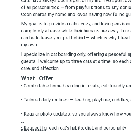
Cats have always been a part of my life. I’ve spent o
of all personalities — from playful kittens to shy sen
Coon shares my home and loves having new feline gu
My goal is to provide a calm, cozy, and loving enviro
completely at ease while their humans are away. I und
can be to leave your pet behind — which is why I treat
my own.
I specialize in cat boarding only, offering a peaceful 
guests. I welcome up to three cats at a time, so each o
care, and affection.
What I Offer
• Comfortable home boarding in a safe, cat-friendly e
• Tailored daily routines — feeding, playtime, cuddles, 
• Regular photo updates, so you always know how your
• Respect for each cat’s habits, diet, and personality