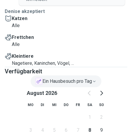
jemanden suchen, der sich verantwortungsbewusst und mit
Denise akzeptiert
Leidenschaft um Ihre Katze kümmert, bin ich die richtige
Katzen
Wahl!
Alle
Frettchen
Alle
Kleintiere
Nagetiere, Kaninchen, Vögel, ...
Verfügbarkeit
Ein Hausbesuch pro Tag
August 2026
MO
DI
MI
DO
FR
SA
SO
1
2
3
4
5
6
7
8
9