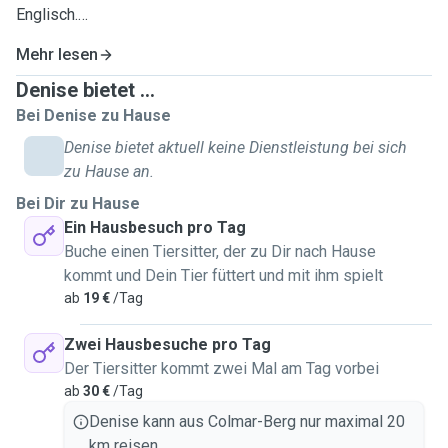
Englisch.
Mehr lesen
Schon mein ganzes Leben lang sind Tiere ein fester
Bestandteil meines Alltags. Von Meerschweinchen, Hasen,
Denise bietet ...
Degus und Vögeln bis hin zu Katzen und Hunden – ich habe
Bei Denise zu Hause
eine tiefe Verbindung zu Tieren und verstehe ihre
Denise bietet aktuell keine Dienstleistung bei sich
Bedürfnisse bestens. Aktuell lebe ich mit meinem Mann,
zu Hause an.
unseren Katzen und unserem Hund in einem gemütlichen
Bei Dir zu Hause
Haus in Colmar-Berg.
Ein Hausbesuch pro Tag
Buche einen Tiersitter, der zu Dir nach Hause
Mir liegt es besonders am Herzen, Tierbesitzer zu
kommt und Dein Tier füttert und mit ihm spielt
unterstützen und sicherzustellen, dass ihre geliebten
ab
19 €
/Tag
Vierbeiner in ihrer Abwesenheit bestens versorgt sind. Ob
Füttern, Spielen oder einfach nur Gesellschaft leisten – ich
Zwei Hausbesuche pro Tag
kümmere mich mit viel Liebe und Geduld um jede Katze, als
Der Tiersitter kommt zwei Mal am Tag vorbei
wäre es meine eigene.
ab
30 €
/Tag
Denise kann aus Colmar-Berg nur maximal 20
Ich bin werktags vor und nach meiner Arbeit (8-17 Uhr)
km reisen.
verfügbar und an den Wochenenden flexibel. Wenn Sie also