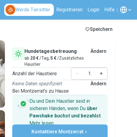
Werde Tiersitter
Registrieren
Login
Hilfe
Speichern
Hundetagesbetreuung
Ändern
ab
20 €
/Tag,
5 €
/Zusätzliches
Haustier
Anzahl der Haustiere
-
+
Keine Daten spezifiziert
Ändern
Bei Montzerrat's zu Hause
Du und Dein Haustier seid in
sicheren Händen, wenn Du
über
Pawshake buchst und bezahlst
.
Mehr lesen
Sichere Zahlungen
Kontaktiere Montzerrat
Unterstützung, falls sich Deine