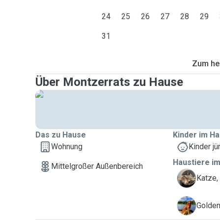
24
25
26
27
28
29
31
Zum heu
Über Montzerrats zu Hause
Das zu Hause
Kinder im Ha
Wohnung
Kinder jü
Haustiere im
Mittelgroßer Außenbereich
K
Katze,
P
Golden