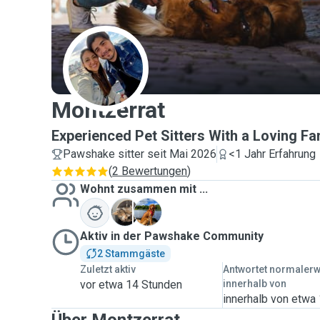
M
Montzerrat
Experienced Pet Sitters With a Loving F
Pawshake sitter seit Mai 2026
<1 Jahr Erfahrung
(
2 Bewertungen
)
Wohnt zusammen mit ...
K
P
Aktiv in der Pawshake Community
2 Stammgäste
Zuletzt aktiv
Antwortet normaler
vor etwa 14 Stunden
innerhalb von
innerhalb von etwa