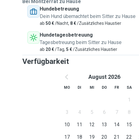
Bei Montzerrat zu Hause
Hundebetreuung
Dein Hund übernachtet beim Sitter zu Hause
ab
50 €
/Nacht,
8 €
/Zusätzliches Haustier
Hundetagesbetreuung
Tagesbetreuung beim Sitter zu Hause
ab
20 €
/Tag,
5 €
/Zusätzliches Haustier
Verfügbarkeit
August 2026
MO
DI
MI
DO
FR
SA
1
3
4
5
6
7
8
10
11
12
13
14
15
17
18
19
20
21
22