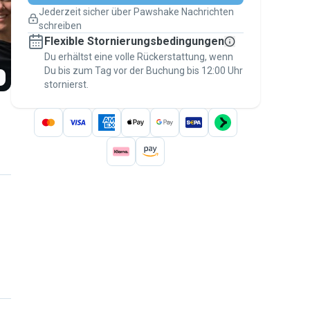
Pläne ändern
Jederzeit sicher über Pawshake Nachrichten
Versicherte Buchungen
schreiben
Erledige alles über Pawshake – von der
Flexible Stornierungsbedingungen
ersten Nachricht bis zur Bezahlung –, um
über die
Du erhältst eine volle Rückerstattung, wenn
Pawshake-Garantie
abgesichert zu
Du bis zum Tag vor der Buchung bis 12:00 Uhr
sein
stornierst.