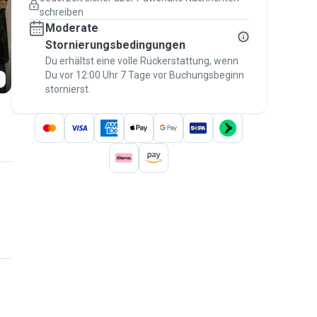
Versicherte Buchungen
schreiben
Erledige alles über Pawshake – von der
Moderate
ersten Nachricht bis zur Bezahlung –, um
über die
Stornierungsbedingungen
Pawshake-Garantie
abgesichert zu
sein
Du erhältst eine volle Rückerstattung, wenn
Du vor 12:00 Uhr 7 Tage vor Buchungsbeginn
stornierst.