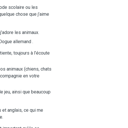
ode scolaire ou les
 quelque chose que j’aime
j’adore les animaux.
 Dogue allemand .
ente, toujours à l’écoute
vos animaux (chiens, chats
r compagnie en votre
e jeu, ainsi que beaucoup
 et anglais, ce qui me
e.