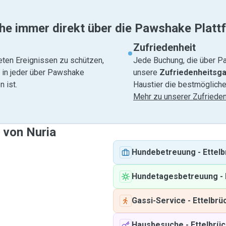
he immer direkt über die Pawshake Platt
Zufriedenheit
eten Ereignissen zu schützen,
Jede Buchung, die über Pa
e in jeder über Pawshake
unsere
Zufriedenheitsga
 ist.
Haustier die bestmögliche
Mehr zu unserer Zufrieden
 von Nuria
Hundebetreuung
-
Ettel
Hundetagesbetreuung
-
Gassi-Service
-
Ettelbrü
Hausbesuche
-
Ettelbrü