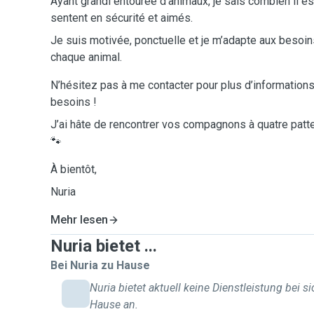
Ayant grandi entourée d’animaux, je sais combien il es
sentent en sécurité et aimés.
Je suis motivée, ponctuelle et je m’adapte aux besoin
chaque animal.
N’hésitez pas à me contacter pour plus d’informations
besoins !
J’ai hâte de rencontrer vos compagnons à quatre pat
🐾
À bientôt,
Nuria
Mehr lesen
Nuria bietet ...
Bei Nuria zu Hause
Nuria bietet aktuell keine Dienstleistung bei s
Hause an.