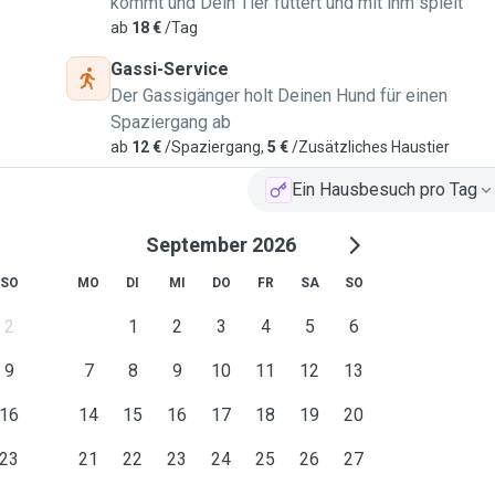
kommt und Dein Tier füttert und mit ihm spielt
ab
18 €
/Tag
Gassi-Service
Der Gassigänger holt Deinen Hund für einen
Spaziergang ab
ab
12 €
/Spaziergang,
5 €
/Zusätzliches Haustier
Ein Hausbesuch pro Tag
September 2026
SO
MO
DI
MI
DO
FR
SA
SO
2
1
2
3
4
5
6
9
7
8
9
10
11
12
13
16
14
15
16
17
18
19
20
23
21
22
23
24
25
26
27