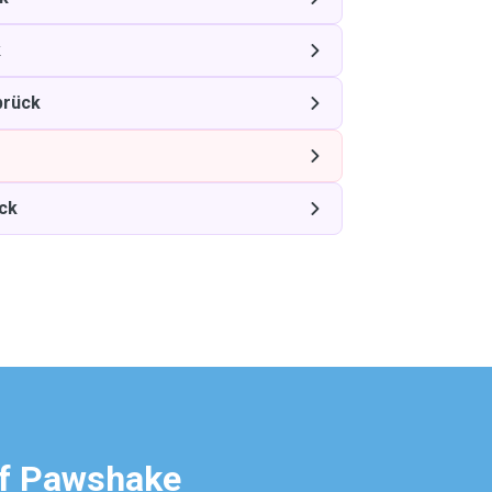
k
brück
ück
uf Pawshake