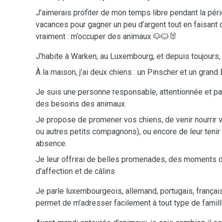
J’aimerais profiter de mon temps libre pendant la péri
vacances pour gagner un peu d’argent tout en faisant
vraiment : m’occuper des animaux 🐶🐱🐰
J’habite à Warken, au Luxembourg, et depuis toujours, 
À la maison, j’ai deux chiens : un Pinscher et un grand
Je suis une personne responsable, attentionnée et pati
des besoins des animaux.
Je propose de promener vos chiens, de venir nourrir 
ou autres petits compagnons), ou encore de leur teni
absence.
Je leur offrirai de belles promenades, des moments d
d’affection et de câlins
Je parle luxembourgeois, allemand, portugais, français
permet de m’adresser facilement à tout type de famill