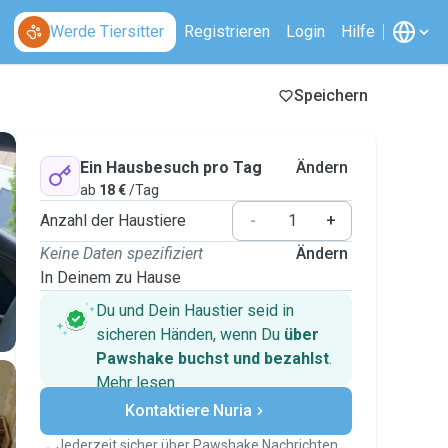
Werde Tiersitter
Registrieren
Login
Hilfe
Speichern
Ein Hausbesuch pro Tag
Ändern
ab
18 €
/Tag
Anzahl der Haustiere
-
+
Keine Daten spezifiziert
Ändern
In Deinem zu Hause
Du und Dein Haustier seid in
sicheren Händen, wenn Du
über
Pawshake buchst und bezahlst
.
Mehr lesen
Sichere Zahlungen
Kontaktiere Nuria
Unterstützung, falls sich Deine
Pläne ändern
Jederzeit sicher über Pawshake Nachrichten