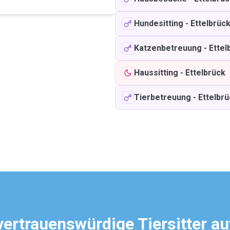
Hundesitting
-
Ettelbrüc
Katzenbetreuung
-
Ettel
Haussitting
-
Ettelbrück
Tierbetreuung
-
Ettelbr
vertrauenswürdige Tiersitter a