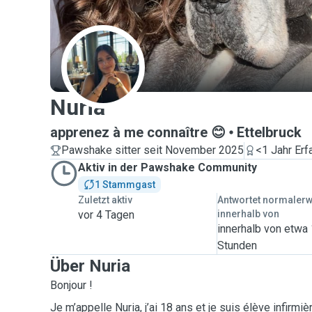
N
Nuria
apprenez à me connaître 😊
Ettelbruck
Pawshake sitter seit November 2025
<1 Jahr Erf
Aktiv in der Pawshake Community
1 Stammgast
Zuletzt aktiv
Antwortet normaler
vor 4 Tagen
innerhalb von
innerhalb von etwa
Stunden
Über Nuria
Bonjour !
Je m’appelle Nuria, j’ai 18 ans et je suis élève infirmiè