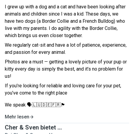
I grew up with a dog and a cat and have been looking after
animals and children since I was a kid. These days, we
have two dogs (a Border Collie and a French Bulldog) who
live with my parents. I do agility with the Border Collie,
which brings us even closer together.
We regularly cat-sit and have a lot of patience, experience,
and passion for every animal.
Photos are a must — getting a lovely picture of your pup or
kitty every day is simply the best, and it’s no problem for
us!
If you’re looking for reliable and loving care for your pet,
you’ve come to the right place
We speak 🗣️🇱🇺🇩🇪🇫🇷🏴󠁧󠁢󠁥󠁮󠁧󠁿
Mehr lesen
Cher & Sven bietet ...