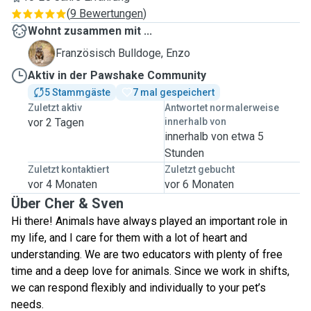
(
9 Bewertungen
)
Wohnt zusammen mit ...
E
Französisch Bulldoge, Enzo
Aktiv in der Pawshake Community
5 Stammgäste
7 mal gespeichert
Zuletzt aktiv
Antwortet normalerweise
vor 2 Tagen
innerhalb von
innerhalb von etwa 5
Stunden
Zuletzt kontaktiert
Zuletzt gebucht
vor 4 Monaten
vor 6 Monaten
Über Cher & Sven
Hi there! Animals have always played an important role in
my life, and I care for them with a lot of heart and
understanding. We are two educators with plenty of free
time and a deep love for animals. Since we work in shifts,
we can respond flexibly and individually to your pet’s
needs.