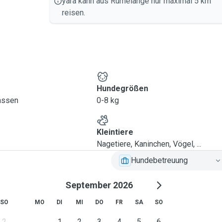
yara kann aus Rumelange nur maximal 5 km
reisen.
Hundegrößen
lassen
0-8 kg
Kleintiere
Nagetiere, Kaninchen, Vögel, ...
Hundebetreuung
September 2026
SO
MO
DI
MI
DO
FR
SA
SO
2
1
2
3
4
5
6