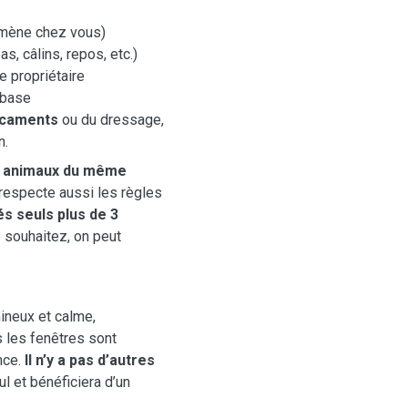
ramène chez vous)
as, câlins, repos, etc.)
e propriétaire
e base
icaments
ou du dressage,
n.
s animaux du même
e respecte aussi les règles
és seuls plus de 3
e souhaitez, on peut
ineux et calme,
s les fenêtres sont
nce.
Il n’y a pas d’autres
l et bénéficiera d’un