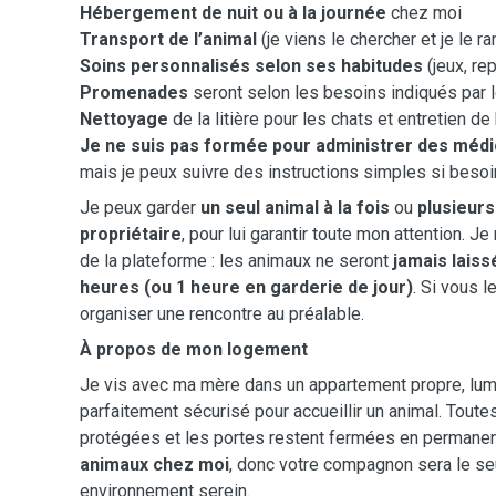
Hébergement de nuit ou à la journée
chez moi
Transport de l’animal
(je viens le chercher et je le 
Soins personnalisés selon ses habitudes
(jeux, rep
Promenades
seront selon les besoins indiqués par l
Nettoyage
de la litière pour les chats et entretien d
Je ne suis pas formée pour administrer des méd
mais je peux suivre des instructions simples si besoi
Je peux garder
un seul animal à la fois
ou
plusieur
propriétaire
, pour lui garantir toute mon attention. J
de la plateforme : les animaux ne seront
jamais laiss
heures (ou 1 heure en garderie de jour)
. Si vous l
organiser une rencontre au préalable.
À propos de mon logement
Je vis avec ma mère dans un appartement propre, lum
parfaitement sécurisé pour accueillir un animal. Toute
protégées et les portes restent fermées en permane
animaux chez moi
, donc votre compagnon sera le seu
environnement serein.