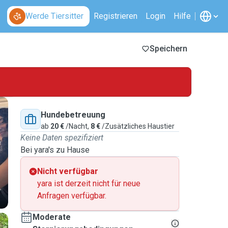
Werde Tiersitter
Registrieren
Login
Hilfe
Speichern
Hundebetreuung
ab
20 €
/Nacht,
8 €
/Zusätzliches Haustier
Keine Daten spezifiziert
Bei yara's zu Hause
Nicht verfügbar
yara ist derzeit nicht für neue
Anfragen verfügbar.
Moderate