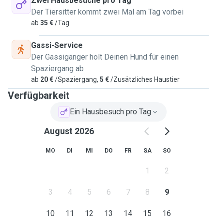
Zwei Hausbesuche pro Tag
sind und bis dass Sie wiederkommen damit sie ohne
Der Tiersitter kommt zwei Mal am Tag vorbei
schlechtes Gewissen wissen dass es in guten Händen ist -
ab
35 €
/Tag
das versuche Ich ihnen zu ermöglichen.
Gassi-Service
Der Gassigänger holt Deinen Hund für einen
Spaziergang ab
ab
20 €
/Spaziergang,
5 €
/Zusätzliches Haustier
Verfügbarkeit
Ein Hausbesuch pro Tag
August 2026
MO
DI
MI
DO
FR
SA
SO
1
2
3
4
5
6
7
8
9
10
11
12
13
14
15
16