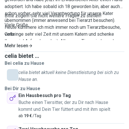
adoptiert. Ich habe sobald ich 18 geworden bin, aber auch
schon vorher, sehr viel Verantwortung für unsere Kater
Bitte zögern Sie nicht weitere Fragen zu stellen!
übernommen (immer anwesend bei Tierarzt besuchen).
Viele Grüße,
Heute kümmere ich mich immer noch um Tierarztbesuche,
verbringe sehr viel Zeit mit unsern Katern und schenke
Celia
Ihnen viel Aufmerksamkeit. All unsere Tiere sind aus dem
Mehr lesen
Tierschutz, somit bin ich gewöhnt mit Haustieren
umzugehen die nicht unbedingt als Jungtiere zu einem
celia bietet ...
kommen und schon eine Vorgeschichte haben.
Bei celia zu Hause
Dementsprechend kann ich behaupten dass Ich über die
celia bietet aktuell keine Dienstleistung bei sich zu
Jahre hinweg viele Kennenlernerfahrung mit Haustieren
Hause an.
gesammelt habe die mich zu einem erfahrenen Tierhalten
Bei Dir zu Hause
gemacht haben. Ich würde mich also vertrauenswürdigen,
Ein Hausbesuch pro Tag
einfühlsamen, kümmernden aber auch verspielten
Buche einen Tiersitter, der zu Dir nach Hause
Menschen einschätzen wenn es um Tiere geht. Sich um ein
kommt und Dein Tier füttert und mit ihm spielt
Tier zu kümmern wenn Sie als Halter/Bezugsperson nicht
ab
19 €
/Tag
da sind, bedeutet dem Tier versuchen die bestmögliche
Zeit zu verschaffen die es haben kann wenn Sie nicht da