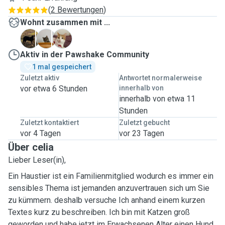
(
2 Bewertungen
)
Wohnt zusammen mit ...
R
W
Y
Aktiv in der Pawshake Community
1 mal gespeichert
Zuletzt aktiv
Antwortet normalerweise
vor etwa 6 Stunden
innerhalb von
innerhalb von etwa 11
Stunden
Zuletzt kontaktiert
Zuletzt gebucht
vor 4 Tagen
vor 23 Tagen
Über celia
Lieber Leser(in),
Ein Haustier ist ein Familienmitglied wodurch es immer ein
sensibles Thema ist jemanden anzuvertrauen sich um Sie
zu kümmern. deshalb versuche Ich anhand einem kurzen
Textes kurz zu beschreiben. Ich bin mit Katzen groß
geworden und habe jetzt im Erwachsenen Alter einen Hund