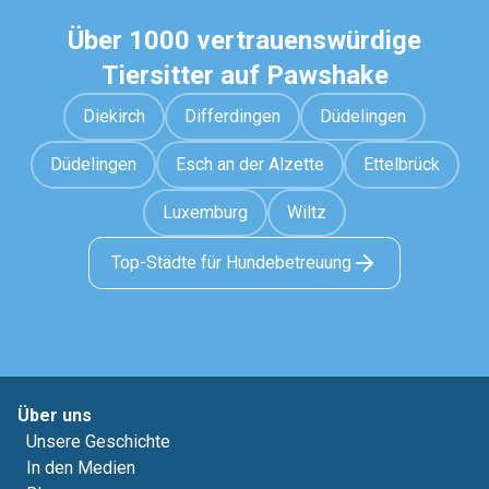
Über 1000 vertrauenswürdige
Tiersitter auf Pawshake
Diekirch
Differdingen
Düdelingen
Düdelingen
Esch an der Alzette
Ettelbrück
Luxemburg
Wiltz
Top-Städte für Hundebetreuung
Über uns
Unsere Geschichte
In den Medien