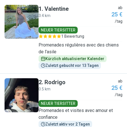
1
.
Valentine
ab
25 €
3.4 km
V
/tag
NEUER TIERSITTER
1 Bewertung
Promenades régulières avec des chiens
de l’asile
Kürzlich aktualisierter Kalender
Zuletzt gebucht vor 13 Tagen
2
.
Rodrigo
ab
25 €
0.5 km
R
/tag
NEUER TIERSITTER
Promenades et visites avec amour et
confiance
Zuletzt aktiv vor 2 Tagen