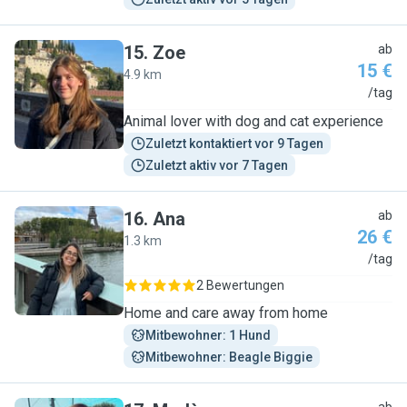
15
.
Zoe
ab
15 €
4.9 km
Z
/tag
Animal lover with dog and cat experience
Zuletzt kontaktiert vor 9 Tagen
Zuletzt aktiv vor 7 Tagen
16
.
Ana
ab
26 €
1.3 km
A
/tag
2 Bewertungen
Home and care away from home
Mitbewohner: 1 Hund
Mitbewohner: Beagle Biggie