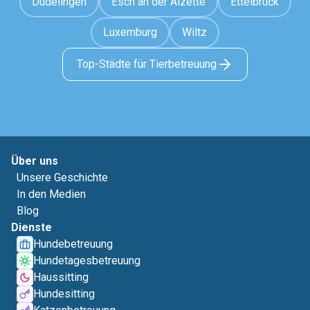
Düdelingen
Esch an der Alzette
Ettelbrück
Luxemburg
Wiltz
Top-Städte für Tierbetreuung
Über uns
Unsere Geschichte
In den Medien
Blog
Dienste
Hundebetreuung
Hundetagesbetreuung
Haussitting
Hundesitting