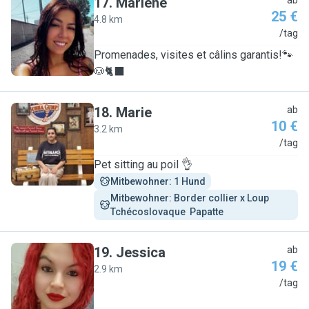
17
.
Marlène
ab
25 €
4.8 km
M
/tag
Promenades, visites et câlins garantis!🐾
🐶🐈‍⬛
18
.
Marie
ab
10 €
3.2 km
M
/tag
Pet sitting au poil 👌
Mitbewohner: 1 Hund
Mitbewohner: Border collier x Loup 
Tchécoslovaque  Papatte
19
.
Jessica
ab
19 €
2.9 km
J
/tag