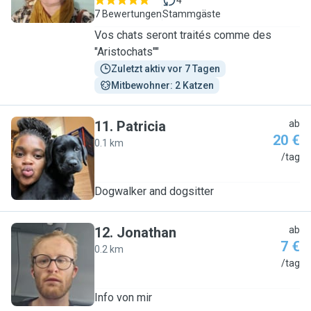
4
7 Bewertungen
Stammgäste
Vos chats seront traités comme des
"Aristochats""
Zuletzt aktiv vor 7 Tagen
Mitbewohner: 2 Katzen
11
.
Patricia
ab
20 €
0.1 km
P
/tag
Dogwalker and dogsitter
12
.
Jonathan
ab
7 €
0.2 km
J
/tag
Info von mir