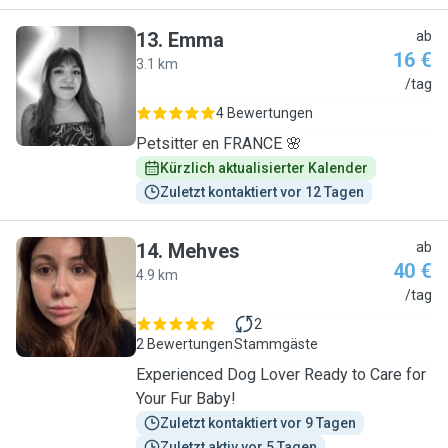
13
.
Emma
ab
16 €
3.1 km
E
/tag
4 Bewertungen
Petsitter en FRANCE 🌸
Kürzlich aktualisierter Kalender
Zuletzt kontaktiert vor 12 Tagen
14
.
Mehves
ab
40 €
4.9 km
M
/tag
2
2 Bewertungen
Stammgäste
Experienced Dog Lover Ready to Care for
Your Fur Baby!
Zuletzt kontaktiert vor 9 Tagen
Zuletzt aktiv vor 5 Tagen