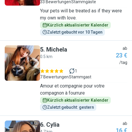
33 Bewertungen
Stammgäste
Your pets will be treated as if they were
my own with love.
Kürzlich aktualisierter Kalender
Zuletzt gebucht vor 10 Tagen
5
.
Michela
ab
23 €
0.5 km
M
/tag
1
7 Bewertungen
Stammgast
Amour et compagnie pour votre
compagnon à fourrure
Kürzlich aktualisierter Kalender
Zuletzt gebucht: gestern
6
.
Cylia
ab
16 €
4.7 km