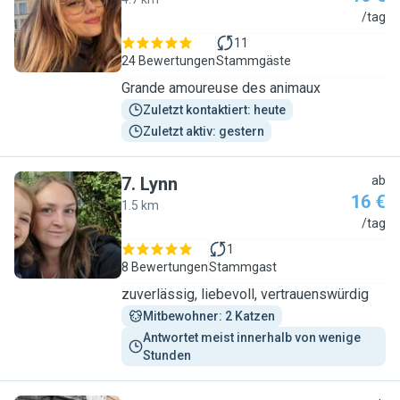
C
/tag
11
24 Bewertungen
Stammgäste
Grande amoureuse des animaux
Zuletzt kontaktiert: heute
Zuletzt aktiv: gestern
7
.
Lynn
ab
16 €
1.5 km
L
/tag
1
8 Bewertungen
Stammgast
zuverlässig, liebevoll, vertrauenswürdig
Mitbewohner: 2 Katzen
Antwortet meist innerhalb von wenige 
Stunden