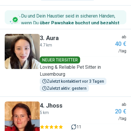
Du und Dein Haustier seid in sicheren Händen,
wenn Du
über Pawshake buchst und bezahlst
.
3
.
Aura
ab
40 €
4.7 km
A
/tag
NEUER TIERSITTER
Loving & Reliable Pet Sitter in
Luxembourg
Zuletzt kontaktiert vor 3 Tagen
Zuletzt aktiv: gestern
4
.
Jhoss
ab
20 €
5 km
J
/tag
11