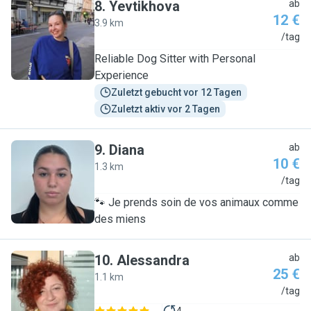
8
.
Yevtikhova
ab
12 €
3.9 km
Y
/tag
Reliable Dog Sitter with Personal
Experience
Zuletzt gebucht vor 12 Tagen
Zuletzt aktiv vor 2 Tagen
9
.
Diana
ab
10 €
1.3 km
D
/tag
🐾 Je prends soin de vos animaux comme
des miens
10
.
Alessandra
ab
25 €
1.1 km
A
/tag