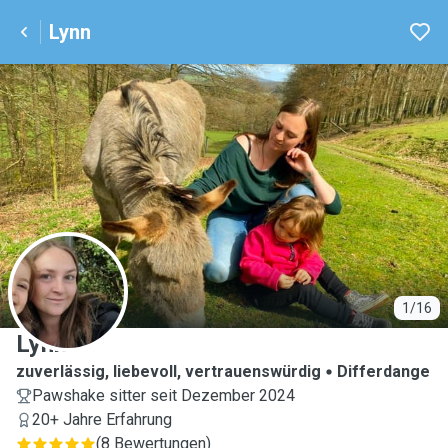
Lynn
L
1/16
Lynn
zuverlässig, liebevoll, vertrauenswürdig
Differdange
Pawshake sitter seit Dezember 2024
20+ Jahre Erfahrung
(
8 Bewertungen
)