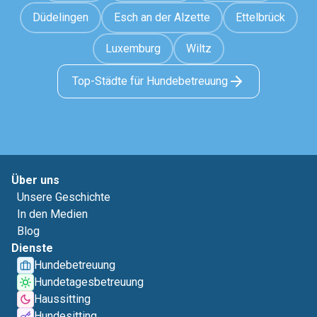
Düdelingen
Esch an der Alzette
Ettelbrück
Luxemburg
Wiltz
Top-Städte für Hundebetreuung
Über uns
Unsere Geschichte
In den Medien
Blog
Dienste
Hundebetreuung
Hundetagesbetreuung
Haussitting
Hundesitting