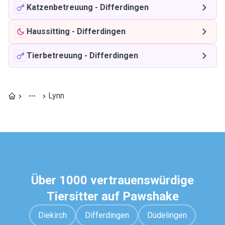
Katzenbetreuung
-
Differdingen
Haussitting
-
Differdingen
Tierbetreuung
-
Differdingen
Lynn
Über 1000 vertrauenswürdige
Tiersitter auf Pawshake
Diekirch
Differdingen
Düdelingen