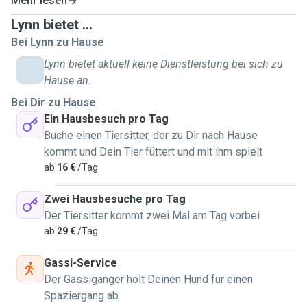
Mehr lesen
Familienhond war en Rauhhaardackel. weider Mupperassen
Lynn bietet ...
mat denen ech grouss gi sin: Bordercollie, Weimaraner,
Bei Lynn zu Hause
Magyar Vizsla.
Och wann ech mat Muppe grouss gin sin, hun mir eis als
Lynn bietet aktuell keine Dienstleistung bei sich zu
Famill aus diversen Grenn fir Kaatzen entscheed. ma ech
Hause an.
sin awer frou mat all Deier, och Klengdeieren, mir haaten als
Bei Dir zu Hause
Kanner zwou Kanengecher, Schildkröten, Fesch an eng Raat.
Ein Hausbesuch pro Tag
Ech beäntweren ganz gären är weider Froen an ech geif
Buche einen Tiersitter, der zu Dir nach Hause
mech immens freehen vun irch ze heieren, an dann och
kommt und Dein Tier füttert und mit ihm spielt
eventuell op ärt Deier/är Deieren dierfen opzepassen!
ab
16 €
/Tag
Grousse Merci am Viraus.
Leif Greiss,
Zwei Hausbesuche pro Tag
Lynn ✨️
Der Tiersitter kommt zwei Mal am Tag vorbei
ab
29 €
/Tag
FR
Bonjour à tous ! 😃 Je m'appelle Lynn, j'ai 32 ans et je vis à
Gassi-Service
Fousbann. J'ai 2 chats (frères) nés en février 2021 que j'ai
Der Gassigänger holt Deinen Hund für einen
adoptés chez Anima Pro Terra Letzebuerg à l'été 2021. J'ai
Spaziergang ab