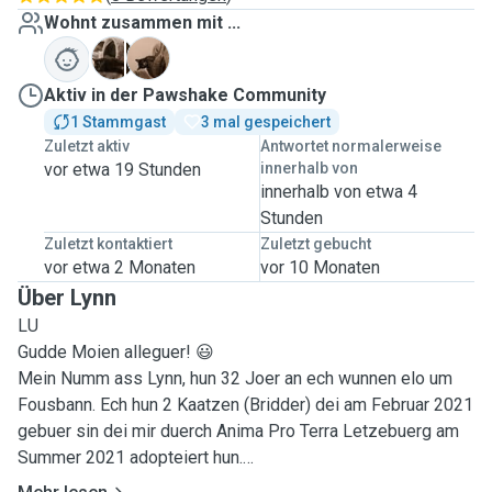
Wohnt zusammen mit ...
B
P
Aktiv in der Pawshake Community
1 Stammgast
3 mal gespeichert
Zuletzt aktiv
Antwortet normalerweise
vor etwa 19 Stunden
innerhalb von
innerhalb von etwa 4
Stunden
Zuletzt kontaktiert
Zuletzt gebucht
vor etwa 2 Monaten
vor 10 Monaten
Über Lynn
LU
Gudde Moien alleguer! 😃
Mein Numm ass Lynn, hun 32 Joer an ech wunnen elo um
Fousbann. Ech hun 2 Kaatzen (Bridder) dei am Februar 2021
gebuer sin dei mir duerch Anima Pro Terra Letzebuerg am
Summer 2021 adopteiert hun.
Ech sin vun kleng un mat Muppen grouss gin, eisen eichte