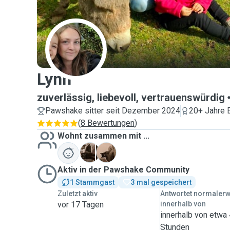
L
Lynn
zuverlässig, liebevoll, vertrauenswürdig
Pawshake sitter seit Dezember 2024
20+ Jahre 
(
8 Bewertungen
)
Wohnt zusammen mit ...
B
P
Aktiv in der Pawshake Community
1 Stammgast
3 mal gespeichert
Zuletzt aktiv
Antwortet normaler
vor 17 Tagen
innerhalb von
innerhalb von etwa
Stunden