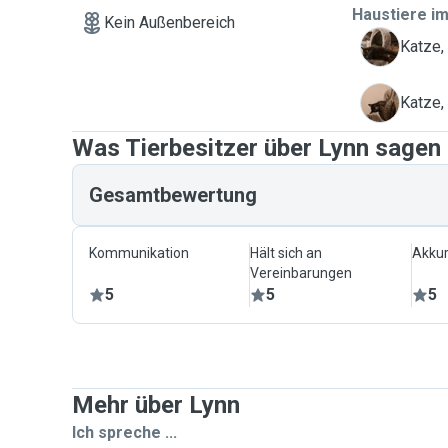
eventuell auf Ihre Tiere aufpassen zu dürfen! Vielen 
Haustiere im
Kein Außenbereich
Grüße, Lynn ✨️
B
Katze,
P
Katze,
Was Tierbesitzer über Lynn sagen
Gesamtbewertung
Kommunikation
Hält sich an
Akkur
Vereinbarungen
5
5
5
Mehr über Lynn
Ich spreche ...