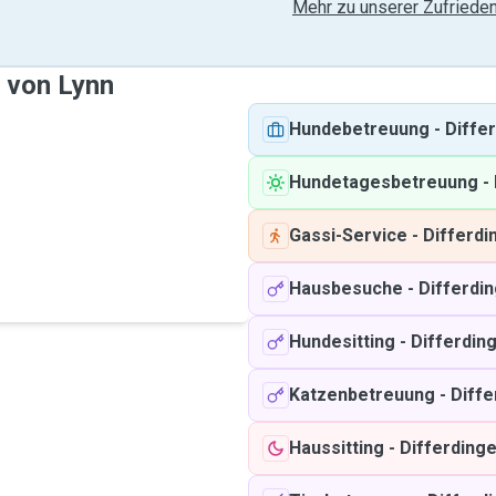
Mehr zu unserer Zufrieden
e von Lynn
Hundebetreuung
-
Diffe
Hundetagesbetreuung
-
Gassi-Service
-
Differdi
Hausbesuche
-
Differdi
Hundesitting
-
Differdin
Katzenbetreuung
-
Diffe
Haussitting
-
Differding