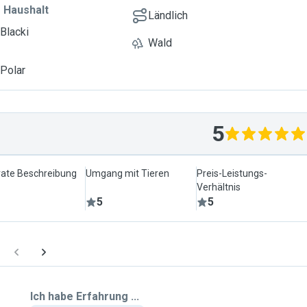
Dank im Voraus. Liebe
 Haushalt
Ländlich
 Blacki
Wald
 Polar
5
ate Beschreibung
Umgang mit Tieren
Preis-Leistungs-
Verhältnis
5
5
Ich habe Erfahrung ...