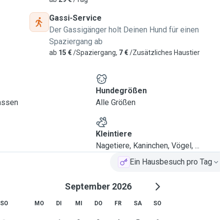
Gassi-Service
Der Gassigänger holt Deinen Hund für einen
vis à Fousbann. J'ai 2
Spaziergang ab
hez Anima Pro Terra
ab
15 €
/Spaziergang,
7 €
/Zusätzliches Haustier
notre propre chien de
chiens avec lesquelles j'ai
 Même si j'ai grandi avec
Hundegrößen
mille pour diverses
lassen
Alle Größen
 y compris les petits
oissons et un rat quand
Kleintiere
 et je serais ravie de vous
Nagetiere, Kaninchen, Vögel, ...
Merci beaucoup à l'avance.
Ein Hausbesuch pro Tag
September 2026
and live in Fousbann. I
SO
MO
DI
MI
DO
FR
SA
SO
 adopted through Anima
p with dogs, our family