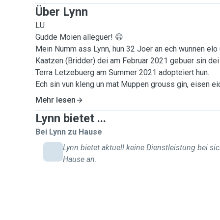
Über Lynn
LU
Gudde Moien alleguer! 😃
Mein Numm ass Lynn, hun 32 Joer an ech wunnen elo 
Kaatzen (Bridder) dei am Februar 2021 gebuer sin dei
Terra Letzebuerg am Summer 2021 adopteiert hun.
Ech sin vun kleng un mat Muppen grouss gin, eisen ei
Rauhhaardackel. weider Mupperassen mat denen ech g
Mehr lesen
Bordercollie, Weimaraner, Magyar Vizsla.
Lynn bietet ...
Och wann ech mat Muppe grouss gin sin, hun mir eis a
Grenn fir Kaatzen entscheed. ma ech sin awer frou mat 
Bei Lynn zu Hause
Klengdeieren, mir haaten als Kanner zwou Kanengecher
Lynn bietet aktuell keine Dienstleistung bei si
eng Raat.
Hause an.
Ech beäntweren ganz gären är weider Froen an ech g
vun irch ze heieren, an dann och eventuell op ärt Deie
opzepassen!
Grousse Merci am Viraus.
Leif Greiss,