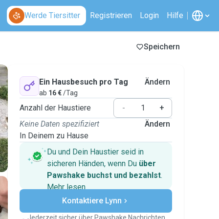
Werde Tiersitter
Registrieren
Login
Hilfe
Speichern
Ein Hausbesuch pro Tag
Ändern
ab
16 €
/Tag
Anzahl der Haustiere
-
+
Keine Daten spezifiziert
Ändern
In Deinem zu Hause
Du und Dein Haustier seid in
sicheren Händen, wenn Du
über
Pawshake buchst und bezahlst
.
Mehr lesen
Sichere Zahlungen
Kontaktiere Lynn
Unterstützung, falls sich Deine
Pläne ändern
Jederzeit sicher über Pawshake Nachrichten