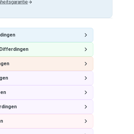
heitsgarantie
rdingen
Differdingen
ngen
ngen
gen
rdingen
en