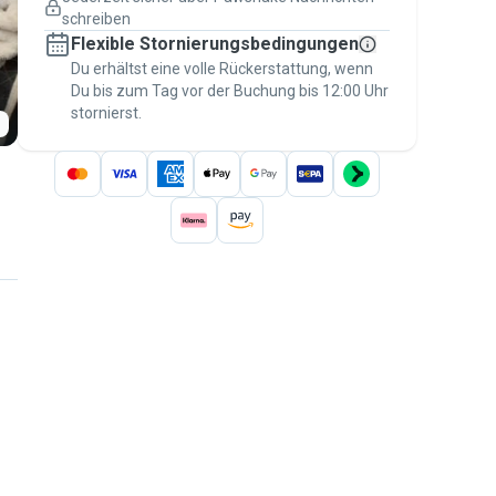
Versicherte Buchungen
schreiben
Erledige alles über Pawshake – von der
Flexible Stornierungsbedingungen
ersten Nachricht bis zur Bezahlung –, um
über die
Du erhältst eine volle Rückerstattung, wenn
Pawshake-Garantie
abgesichert zu
Du bis zum Tag vor der Buchung bis 12:00 Uhr
sein
stornierst.