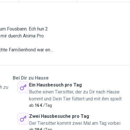
um Fousbann. Ech hun 2
 mir duerch Anima Pro
chte Familienhond war en
rouss gi sin:
ls Famill aus diversen
all Deier, och
Bei Dir zu Hause
, Schildkröten, Fesch an
Ein Hausbesuch pro Tag
ch zu
Buche einen Tiersitter, der zu Dir nach Hause
eif mech immens freehen
kommt und Dein Tier füttert und mit ihm spielt
r/är Deieren dierfen
ab
16 €
/Tag
Zwei Hausbesuche pro Tag
Der Tiersitter kommt zwei Mal am Tag vorbei
ab
29 €
/Tag