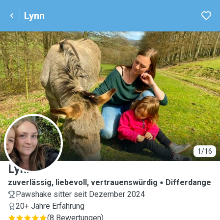
Lynn
L
1/16
Lynn
zuverlässig, liebevoll, vertrauenswürdig
Differdange
Pawshake sitter seit Dezember 2024
20+ Jahre Erfahrung
(
8 Bewertungen
)