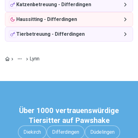
Katzenbetreuung
-
Differdingen
Haussitting
-
Differdingen
Tierbetreuung
-
Differdingen
Lynn
Über 1000 vertrauenswürdige
Tiersitter auf Pawshake
Diekirch
Differdingen
Düdelingen