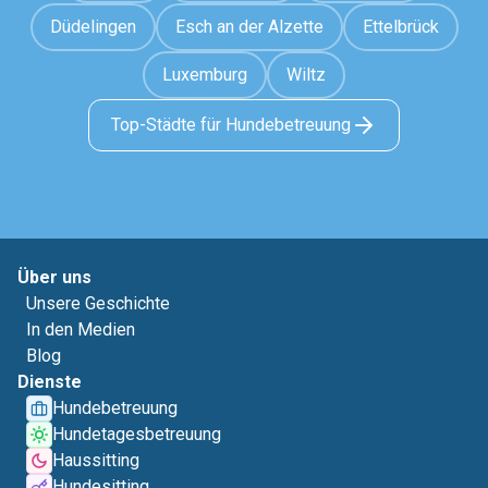
Düdelingen
Esch an der Alzette
Ettelbrück
Luxemburg
Wiltz
Top-Städte für Hundebetreuung
Über uns
Unsere Geschichte
In den Medien
Blog
Dienste
Hundebetreuung
Hundetagesbetreuung
Haussitting
Hundesitting