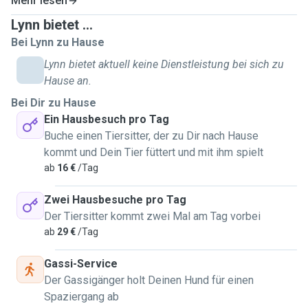
Mehr lesen
Familienhond war en Rauhhaardackel. weider Mupperassen
Lynn bietet ...
mat denen ech grouss gi sin: Bordercollie, Weimaraner,
Bei Lynn zu Hause
Magyar Vizsla.
Och wann ech mat Muppe grouss gin sin, hun mir eis als
Lynn bietet aktuell keine Dienstleistung bei sich zu
Famill aus diversen Grenn fir Kaatzen entscheed. ma ech
Hause an.
sin awer frou mat all Deier, och Klengdeieren, mir haaten als
Bei Dir zu Hause
Kanner zwou Kanengecher, Schildkröten, Fesch an eng Raat.
Ein Hausbesuch pro Tag
Ech beäntweren ganz gären är weider Froen an ech geif
Buche einen Tiersitter, der zu Dir nach Hause
mech immens freehen vun irch ze heieren, an dann och
kommt und Dein Tier füttert und mit ihm spielt
eventuell op ärt Deier/är Deieren dierfen opzepassen!
ab
16 €
/Tag
Grousse Merci am Viraus.
Leif Greiss,
Zwei Hausbesuche pro Tag
Lynn ✨️
Der Tiersitter kommt zwei Mal am Tag vorbei
ab
29 €
/Tag
FR
Bonjour à tous ! 😃 Je m'appelle Lynn, j'ai 32 ans et je vis à
Gassi-Service
Fousbann. J'ai 2 chats (frères) nés en février 2021 que j'ai
Der Gassigänger holt Deinen Hund für einen
adoptés chez Anima Pro Terra Letzebuerg à l'été 2021. J'ai
Spaziergang ab