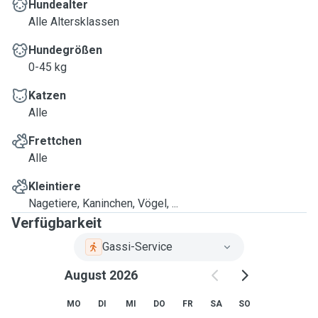
Hundealter
Si vous le souhaitez, je pourrai aussi vous envoyer des
Alle Altersklassen
photos ou des petits videos de vos animaux pour vous
rassurer et je garde contacte téléphonique pendant votre
Hundegrößen
absence, comme mieux vous le souhaitez.
0-45 kg
Je reste à votre disposition pour n'importe quel type de
Katzen
renseignement supplémentaire .
Alle
Il me reste que dire...à bientôt et un plein de bonheur à vous
tous :-)
Frettchen
Alessandra
Alle
Kleintiere
Nagetiere, Kaninchen, Vögel, ...
Verfügbarkeit
Gassi-Service
August 2026
MO
DI
MI
DO
FR
SA
SO