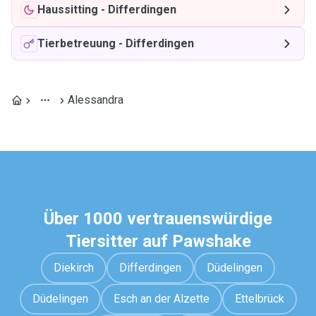
Haussitting
-
Differdingen
Tierbetreuung
-
Differdingen
Alessandra
Über 1000 vertrauenswürdige
Tiersitter auf Pawshake
Diekirch
Differdingen
Düdelingen
Düdelingen
Esch an der Alzette
Ettelbrück