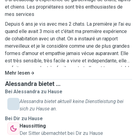
et chiens. Les propriétaires sont très enthousiastes de
mes services
Depuis 6 ans je vis avec mes 2 chats. La première je l'ai eu
quand elle avait 3 mois et c'était ma première expérience
de cohabitation avec un chat. On a instauré un rapport
merveilleux et je le considère comme une de plus grandes
formes d'amour et empathie jamais vécue auparavant. Elle
est très sensible, très facile a vivre et independante, elle
se fait comprendre très facilement et elle est tres agréable
Mehr lesen
à vivre, jamais un problème avec elle.
2 ans plus tard, pour mon anniversaire j'ai reçu un chaton de
Alessandra bietet ...
3 mois. Une nature complètement différente de la première.
Bei Alessandra zu Hause
Il est tres curieux, aime enormement jouer et toucher à tout,
Alessandra bietet aktuell keine Dienstleistung bei
mais il est tellement amusant que la maison s'est remplie
sich zu Hause an.
d'un bonheur en plus. Après une petite semaine
Bei Dir zu Hause
d'adaptation (j'ai utilisé aussi une prise électrique de
Haussitting
feromones) et mon suivi pour les aider à sympathiser, les
Der Sitter übernachtet bei Dir zu Hause
deux chats vont très d'accord, impossible de les séparer,