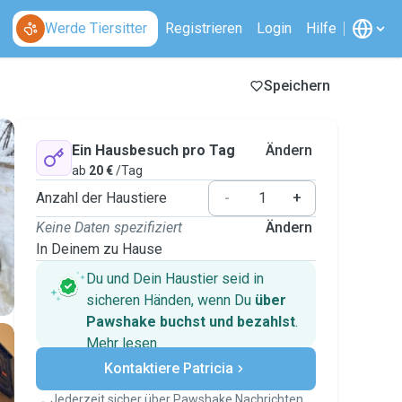
Werde Tiersitter
Registrieren
Login
Hilfe
Speichern
Ein Hausbesuch pro Tag
Ändern
ab
20 €
/Tag
Anzahl der Haustiere
-
+
Keine Daten spezifiziert
Ändern
In Deinem zu Hause
Du und Dein Haustier seid in
sicheren Händen, wenn Du
über
Pawshake buchst und bezahlst
.
Mehr lesen
Sichere Zahlungen
Kontaktiere Patricia
Unterstützung, falls sich Deine
Pläne ändern
Jederzeit sicher über Pawshake Nachrichten