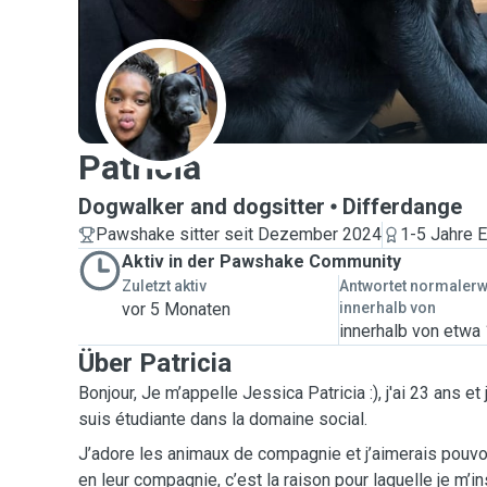
P
Patricia
Dogwalker and dogsitter
Differdange
Pawshake sitter seit Dezember 2024
1-5 Jahre E
Aktiv in der Pawshake Community
Zuletzt aktiv
Antwortet normaler
vor 5 Monaten
innerhalb von
innerhalb von etwa
Über Patricia
Bonjour, Je m’appelle Jessica Patricia :), j'ai 23 ans et
suis étudiante dans la domaine social.
J’adore les animaux de compagnie et j’aimerais pouv
en leur compagnie, c’est la raison pour laquelle je m’ins