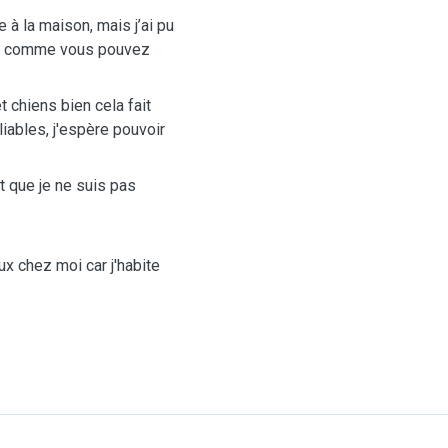
à la maison, mais j’ai pu
nde comme vous pouvez
t chiens bien cela fait
liables, j'espère pouvoir
t que je ne suis pas
x chez moi car j'habite