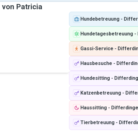
 von Patricia
Hundebetreuung
-
Diffe
Hundetagesbetreuung
-
Gassi-Service
-
Differdi
Hausbesuche
-
Differdi
Hundesitting
-
Differdin
Katzenbetreuung
-
Diffe
Haussitting
-
Differding
Tierbetreuung
-
Differd