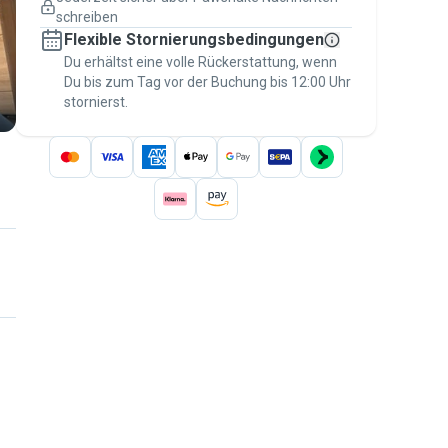
Versicherte Buchungen
schreiben
Erledige alles über Pawshake – von der
Flexible Stornierungsbedingungen
ersten Nachricht bis zur Bezahlung –, um
über die
Du erhältst eine volle Rückerstattung, wenn
Pawshake-Garantie
abgesichert zu
Du bis zum Tag vor der Buchung bis 12:00 Uhr
sein
stornierst.