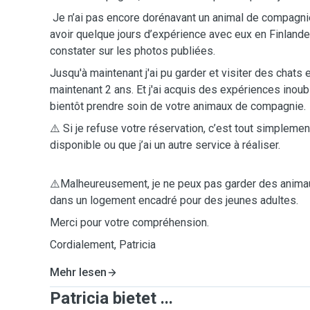
Je n’ai pas encore dorénavant un animal de compagnie 
avoir quelque jours d’expérience avec eux en Finla
constater sur les photos publiées.
Jusqu'à maintenant j'ai pu garder et visiter des chats e
maintenant 2 ans. Et j'ai acquis des expériences inoub
bientôt prendre soin de votre animaux de compagnie.
⚠️ Si je refuse votre réservation, c’est tout simplemen
disponible ou que j’ai un autre service à réaliser.
⚠️Malheureusement, je ne peux pas garder des animau
dans un logement encadré pour des jeunes adultes.
Merci pour votre compréhension.
Cordialement, Patricia
Mehr lesen
Patricia bietet ...