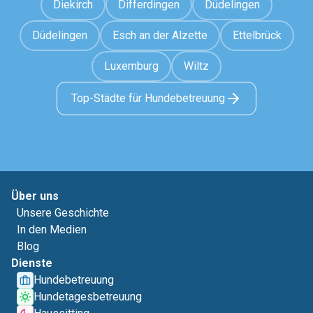
Diekirch
Differdingen
Düdelingen
Düdelingen
Esch an der Alzette
Ettelbrück
Luxemburg
Wiltz
Top-Städte für Hundebetreuung
Über uns
Unsere Geschichte
In den Medien
Blog
Dienste
Hundebetreuung
Hundetagesbetreuung