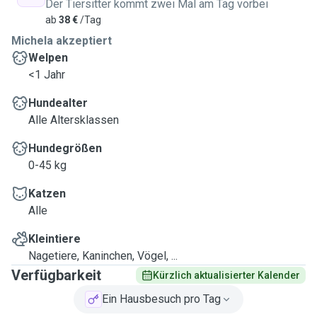
Der Tiersitter kommt zwei Mal am Tag vorbei
ab
38 €
/Tag
Michela akzeptiert
Welpen
<1 Jahr
Hundealter
Alle Altersklassen
Hundegrößen
0-45 kg
Katzen
Alle
Kleintiere
Nagetiere, Kaninchen, Vögel, ...
Verfügbarkeit
Kürzlich aktualisierter Kalender
Ein Hausbesuch pro Tag