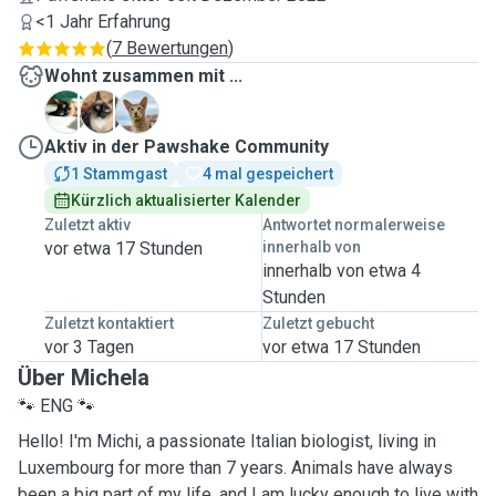
<1 Jahr Erfahrung
(
7 Bewertungen
)
Wohnt zusammen mit ...
B
M
V
Aktiv in der Pawshake Community
1 Stammgast
4 mal gespeichert
Kürzlich aktualisierter Kalender
Zuletzt aktiv
Antwortet normalerweise
vor etwa 17 Stunden
innerhalb von
innerhalb von etwa 4
Stunden
Zuletzt kontaktiert
Zuletzt gebucht
vor 3 Tagen
vor etwa 17 Stunden
Über Michela
🐾 ENG 🐾
Hello! I'm Michi, a passionate Italian biologist, living in
Luxembourg for more than 7 years. Animals have always
been a big part of my life, and I am lucky enough to live with