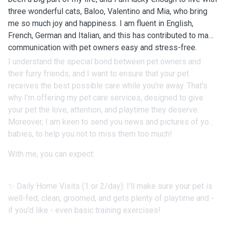
three wonderful cats, Baloo, Valentino and Mia, who bring
me so much joy and happiness. I am fluent in English,
French, German and Italian, and this has contributed to make
communication with pet owners easy and stress-free.
I understand the special bond between pet owners and
their furry friends, and I want to ensure that your pet
receives the best possible care while you're away. That's
why I'm offering my pet care services, designed to give
your pet the love, attention, and playtime they deserve.
Moreover, I am keen to send you news and pictures of your
babies, to help you not to miss them too much!
With me, you can expect:
✨ Daily Home Visits (1 or 2/day): I'll make sure your pet is
well-fed, clean, groomed, and gets plenty of playtime and -
if you'd like - even basic training exercises!