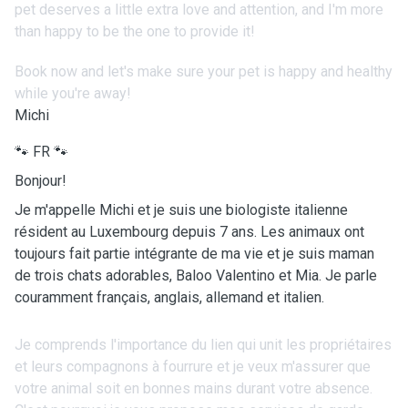
pet deserves a little extra love and attention, and I'm more
than happy to be the one to provide it!
Book now and let's make sure your pet is happy and healthy
while you're away!
Michi
🐾 FR 🐾
Bonjour!
Je m'appelle Michi et je suis une biologiste italienne
résident au Luxembourg depuis 7 ans. Les animaux ont
toujours fait partie intégrante de ma vie et je suis maman
de trois chats adorables, Baloo Valentino et Mia. Je parle
couramment français, anglais, allemand et italien.
Je comprends l'importance du lien qui unit les propriétaires
et leurs compagnons à fourrure et je veux m'assurer que
votre animal soit en bonnes mains durant votre absence.