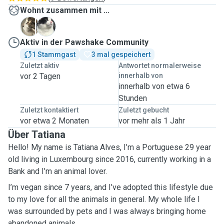
Wohnt zusammen mit ...
N
N
Aktiv in der Pawshake Community
1 Stammgast
3 mal gespeichert
Zuletzt aktiv
Antwortet normalerweise
vor 2 Tagen
innerhalb von
innerhalb von etwa 6
Stunden
Zuletzt kontaktiert
Zuletzt gebucht
vor etwa 2 Monaten
vor mehr als 1 Jahr
Über Tatiana
Hello! My name is Tatiana Alves, I’m a Portuguese 29 year
old living in Luxembourg since 2016, currently working in a
Bank and I’m an animal lover.
I’m vegan since 7 years, and I’ve adopted this lifestyle due
to my love for all the animals in general. My whole life I
was surrounded by pets and I was always bringing home
abandoned animals.