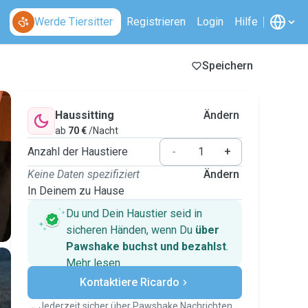
Werde Tiersitter
Registrieren
Login
Hilfe
Speichern
Haussitting
Ändern
ab
70 €
/Nacht
Anzahl der Haustiere
-
+
Keine Daten spezifiziert
Ändern
In Deinem zu Hause
Du und Dein Haustier seid in
sicheren Händen, wenn Du
über
Pawshake buchst und bezahlst
.
Mehr lesen
Sichere Zahlungen
Kontaktiere Ricardo
Unterstützung, falls sich Deine
Pläne ändern
Jederzeit sicher über Pawshake Nachrichten