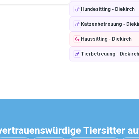
Hundesitting
-
Diekirch
Katzenbetreuung
-
Dieki
Haussitting
-
Diekirch
Tierbetreuung
-
Diekirc
vertrauenswürdige Tiersitter a