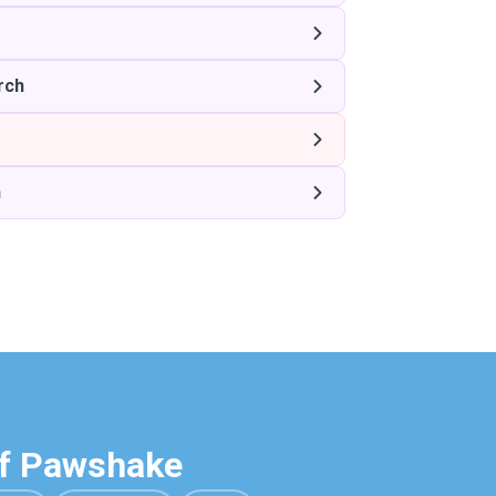
rch
h
uf Pawshake