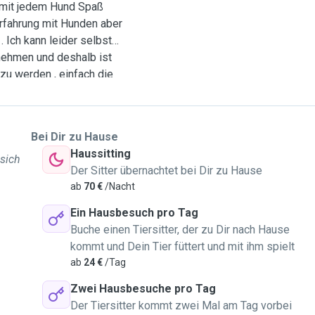
h mit jedem Hund Spaß
Erfahrung mit Hunden aber
 Ich kann leider selbst
nehmen und deshalb ist
 zu werden , einfach die
 Ich gehe sehr gerne
deal für den Auslauf der
em Tier sehr viel Natur
Bei Dir zu Hause
Haussitting
 sich
Der Sitter übernachtet bei Dir zu Hause
ab
70 €
/Nacht
Ein Hausbesuch pro Tag
Buche einen Tiersitter, der zu Dir nach Hause
kommt und Dein Tier füttert und mit ihm spielt
ab
24 €
/Tag
Zwei Hausbesuche pro Tag
Der Tiersitter kommt zwei Mal am Tag vorbei