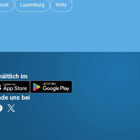
rück
Luxemburg
Wiltz
hältlich im
nde uns bei