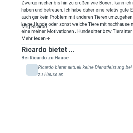
Zwergpinscher bis hin zu großen wie Boxer , kann ic
haben und betreuen. Ich habe daher eine relativ gute 
auch gar kein Problem mit anderen Tieren umzugehen .
keine Hunde oder sonst welche Tiere mit nachhause 
Mfg Ricardo
eine meiner Motivationen , Hundesitter bzw Tiersitter
Gelegenheit zu haben mit Tieren was zu unternehmen.
Mehr lesen
spazieren und auch gerne lange spazieren, dies wäre i
Ricardo bietet ...
Tiere. Gerne gehe och auf in den Wald spazieren und d
Bei Ricardo zu Hause
anbieten zu können.
Ricardo bietet aktuell keine Dienstleistung bei
zu Hause an.