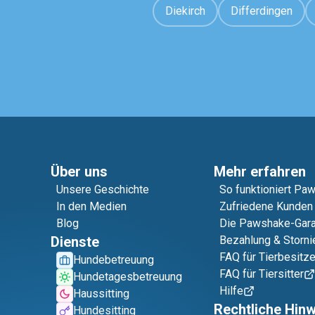
Diekirch
Differdingen
Über uns
Mehr erfahren
Unsere Geschichte
So funktioniert Pa
In den Medien
Zufriedene Kunden
Blog
Die Pawshake-Gara
Dienste
Bezahlung & Storni
FAQ für Tierbesitze
Hundebetreuung
FAQ für Tiersitter
Hundetagesbetreuung
Hilfe
Haussitting
Rechtliche Hin
Hundesitting