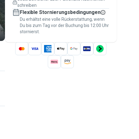
Versicherte Buchungen
schreiben
Erledige alles über Pawshake – von der
Flexible Stornierungsbedingungen
ersten Nachricht bis zur Bezahlung –, um
über die
Du erhältst eine volle Rückerstattung, wenn
Pawshake-Garantie
abgesichert zu
Du bis zum Tag vor der Buchung bis 12:00 Uhr
sein
stornierst.