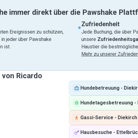
he immer direkt über die Pawshake Platt
Zufriedenheit
eten Ereignissen zu schützen,
Jede Buchung, die über Pa
e in jeder über Pawshake
unsere
Zufriedenheitsga
 ist.
Haustier die bestmögliche
Mehr zu unserer Zufrieden
e von Ricardo
Hundebetreuung
-
Dieki
Hundetagesbetreuung
-
Gassi-Service
-
Diekirch
Hausbesuche
-
Ettelbrü