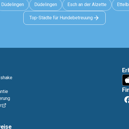
Düdelingen
Düdelingen
Esch an der Alzette
Ettelb
Top-Städte für Hundebetreuung
Er
wshake
Fi
ntie
erung
r
weise