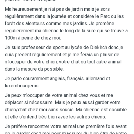
Malheureusement je n'ai pas de jardin mais je sors
régulièrement dans la journée et considère le Parc ou les
forêt des alentours comme mes jardins. Je promène
régulièrement ma chienne le long de la sure qui se trouve à
100m à peine de chez moi.
Je suis professeur de sport au lycée de Diekirch donc je
suis présent régulièrement et je me ferais un plaisir de
m'occuper de votre chien, votre chat ou tout autre animal
dans la mesure du possible.
Je parle couramment anglais, français, allemand et
luxembourgeois.
Je peux m'occuper de votre animal chez vous et me
déplacer si nécessaire. Mais je peux aussi garder votre
chien/chat chez moi sans soucis. Ma chienne est sociable
et elle s'entend très bien avec les autres chiens.
Je préfère rencontrer votre animal une première fois avant
de le garder chez moi pour m'assurer du bien être de votre