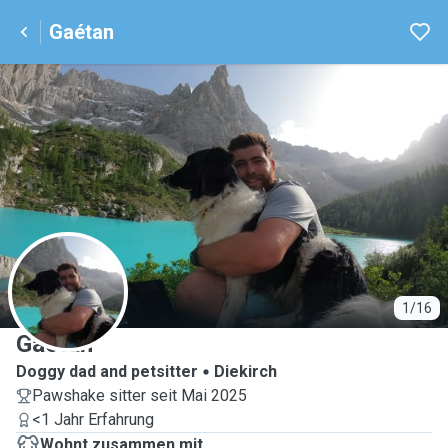
Gaétan
G
1/16
Gaétan
Doggy dad and petsitter
Diekirch
Pawshake sitter seit Mai 2025
<1 Jahr Erfahrung
Wohnt zusammen mit ...