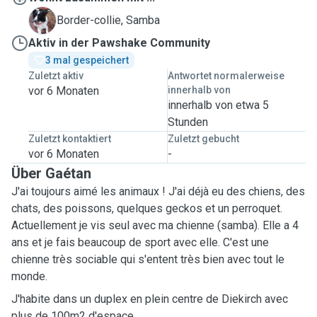
S
Border-collie, Samba
Aktiv in der Pawshake Community
3 mal gespeichert
Zuletzt aktiv
Antwortet normalerweise
vor 6 Monaten
innerhalb von
innerhalb von etwa 5
Stunden
Zuletzt kontaktiert
Zuletzt gebucht
vor 6 Monaten
-
Über Gaétan
J'ai toujours aimé les animaux ! J'ai déjà eu des chiens, des
chats, des poissons, quelques geckos et un perroquet.
Actuellement je vis seul avec ma chienne (samba). Elle a 4
ans et je fais beaucoup de sport avec elle. C'est une
chienne très sociable qui s'entent très bien avec tout le
monde.
J'habite dans un duplex en plein centre de Diekirch avec
plus de 100m2 d'espace.