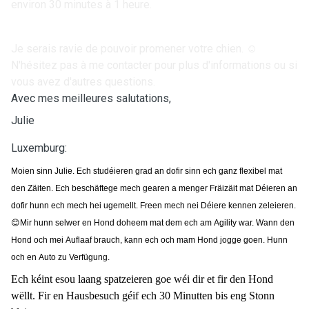
environ 30 minutes à 1 heure.
Je serais ravie de pouvoir promener votre chien. ☺️
N'hésitez pas à me contacter pour plus d'informations ou si
vous avez d'autres questions.
Avec mes meilleures salutations,
Julie
Luxemburg:
Moien sinn Julie. Ech studéieren grad an dofir sinn ech ganz flexibel mat
den Zäiten. Ech beschäftege mech gearen a menger Fräizäit mat Déieren an
dofir hunn ech mech hei ugemellt. Freen mech nei Déiere kennen zeleieren.
😊
Mir hunn selwer en Hond doheem mat dem ech am Agility war. Wann den
Hond och mei Auflaaf brauch, kann ech och mam Hond jogge goen. Hunn
och en Auto zu Verfügung.
Ech kéint esou laang spatzeieren goe wéi dir et fir den Hond
wëllt. Fir en Hausbesuch géif ech 30 Minutten bis eng Stonn