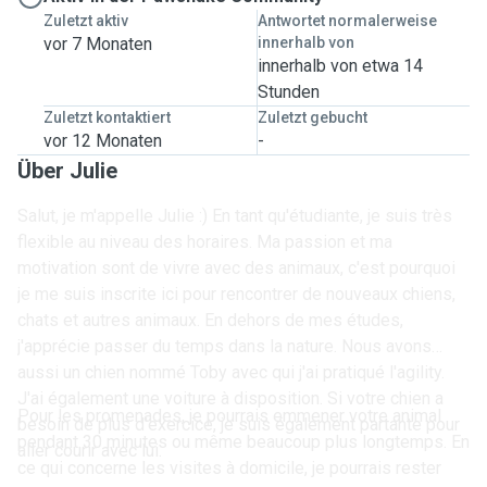
Zuletzt aktiv
Antwortet normalerweise
vor 7 Monaten
innerhalb von
innerhalb von etwa 14
Stunden
Zuletzt kontaktiert
Zuletzt gebucht
vor 12 Monaten
-
Über Julie
Salut, je m'appelle Julie :) En tant qu'étudiante, je suis très
flexible au niveau des horaires. Ma passion et ma
motivation sont de vivre avec des animaux, c'est pourquoi
je me suis inscrite ici pour rencontrer de nouveaux chiens,
chats et autres animaux. En dehors de mes études,
j'apprécie passer du temps dans la nature. Nous avons
aussi un chien nommé Toby avec qui j'ai pratiqué l'agility.
J'ai également une voiture à disposition. Si votre chien a
Pour les promenades, je pourrais emmener votre animal
besoin de plus d'exercice, je suis également partante pour
pendant 30 minutes ou même beaucoup plus longtemps. En
aller courir avec lui.
ce qui concerne les visites à domicile, je pourrais rester