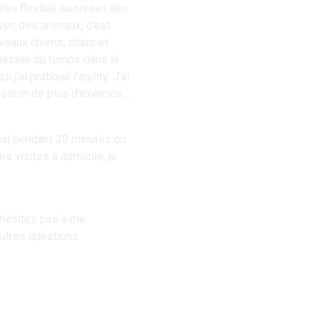
 très flexible au niveau des
vec des animaux, c'est
uveaux chiens, chats et
 passer du temps dans la
'ai pratiqué l'agility. J'ai
besoin de plus d'exercice,
mal pendant 30 minutes ou
 visites à domicile, je
'hésitez pas à me
autres questions.