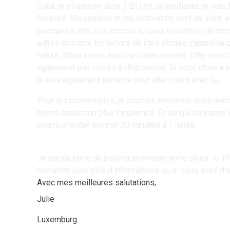
Salut, je m'appelle Julie :) En tant qu'étudiante, je suis
horaires. Ma passion et ma motivation sont de vivre a
pourquoi je me suis inscrite ici pour rencontrer de no
autres animaux. En dehors de mes études, j'apprécie
nature. Nous avons aussi un chien nommé Toby avec qui j
également une voiture à disposition. Si votre chien a 
je suis également partante pour aller courir avec lui.
Pour les promenades, je pourrais emmener votre ani
même beaucoup plus longtemps. En ce qui concerne les
pourrais rester environ 30 minutes à 1 heure.
Je serais ravie de pouvoir promener votre chien. ☺️ N
contacter pour plus d'informations ou si vous avez d'
Avec mes meilleures salutations,
Julie
Luxemburg: