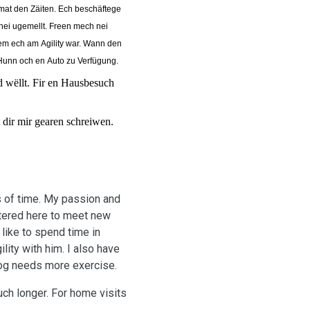
l mat den Zäiten. Ech beschäftege
hei ugemellt. Freen mech nei
m ech am Agility war. Wann den
Hunn och en Auto zu Verfügung.
d wëllt. Fir en Hausbesuch
 dir mir gearen schreiwen.
ms of time. My passion and
istered here to meet new
 like to spend time in
lity with him. I also have
 dog needs more exercise.
ch longer. For home visits