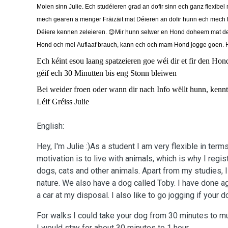
Moien sinn Julie. Ech studéieren grad an dofir sinn ech ganz flexibe
mech gearen a menger Fräizäit mat Déieren an dofir hunn ech mech 
Déiere kennen zeleieren.
😊
Mir hunn selwer en Hond doheem mat de
Hond och mei Auflaaf brauch, kann ech och mam Hond jogge goen. 
Ech kéint esou laang spatzeieren goe wéi dir et fir den Hon
géif ech 30 Minutten bis eng Stonn bleiwen
Bei weider froen oder wann dir nach Info wëllt hunn, kennt
Léif Gréiss Julie
English:
Hey, I'm Julie :)As a student I am very flexible in ter
motivation is to live with animals, which is why I reg
dogs, cats and other animals. Apart from my studies, I
nature. We also have a dog called Toby. I have done agi
a car at my disposal. I also like to go jogging if your
For walks I could take your dog from 30 minutes to mu
I would stay for about 30 minutes to 1 hour.