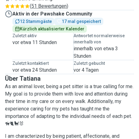
(
51 Bewertungen
)
Aktiv in der Pawshake Community
12 Stammgäste
17 mal gespeichert
Kürzlich aktualisierter Kalender
Zuletzt aktiv
Antwortet normalerweise
vor etwa 11 Stunden
innerhalb von
innerhalb von etwa 3
Stunden
Zuletzt kontaktiert
Zuletzt gebucht
vor etwa 24 Stunden
vor 4 Tagen
Über Tatiana
As an animal lover, being a pet sitter is a true calling for me.
My goal is to provide them with love and attention during
their time in my care or on every walk. Additionally, my
experience caring for my pets has taught me the
importance of adapting to the individual needs of each pet.
🦮🐈🐩🐰
I am characterized by being patient, affectionate, and