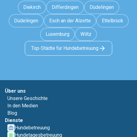
Diekirch
Differdingen
Düdelingen
Düdelingen
Esch an der Alzette
Ettelbrück
Luxemburg
Wiltz
Top-Städte für Hundebetreuung
Über uns
Unsere Geschichte
In den Medien
Blog
Dienste
Hundebetreuung
Hundetagesbetreuung