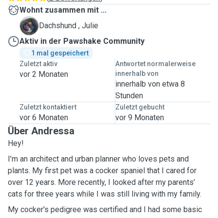
Wohnt zusammen mit ...
J
Dachshund , Julie
Aktiv in der Pawshake Community
1 mal gespeichert
Zuletzt aktiv
Antwortet normalerweise
vor 2 Monaten
innerhalb von
innerhalb von etwa 8
Stunden
Zuletzt kontaktiert
Zuletzt gebucht
vor 6 Monaten
vor 9 Monaten
Über Andressa
Hey!
I’m an architect and urban planner who loves pets and
plants. My first pet was a cocker spaniel that I cared for
over 12 years. More recently, I looked after my parents’
cats for three years while I was still living with my family.
My cocker's pedigree was certified and I had some basic