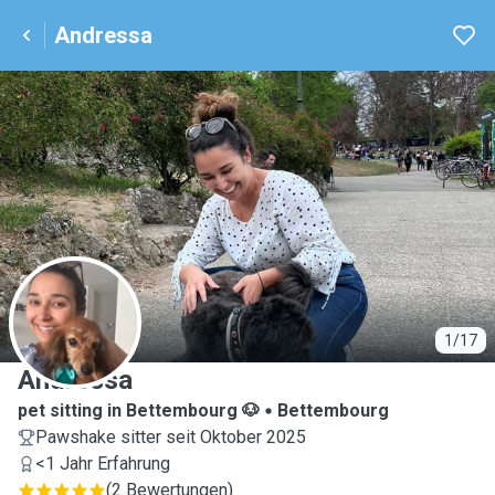
Andressa
A
1/17
Andressa
pet sitting in Bettembourg 🐶
Bettembourg
Pawshake sitter seit Oktober 2025
<1 Jahr Erfahrung
(
2 Bewertungen
)