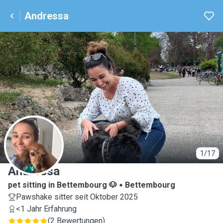
Andressa
A
1/17
Andressa
pet sitting in Bettembourg 🐶
Bettembourg
Pawshake sitter seit Oktober 2025
<1 Jahr Erfahrung
(
2 Bewertungen
)