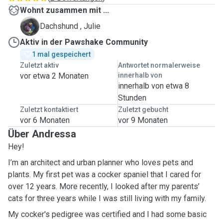
Wohnt zusammen mit ...
J
Dachshund , Julie
Aktiv in der Pawshake Community
1 mal gespeichert
Zuletzt aktiv
Antwortet normalerweise
vor etwa 2 Monaten
innerhalb von
innerhalb von etwa 8
Stunden
Zuletzt kontaktiert
Zuletzt gebucht
vor 6 Monaten
vor 9 Monaten
Über Andressa
Hey!
I’m an architect and urban planner who loves pets and
plants. My first pet was a cocker spaniel that I cared for
over 12 years. More recently, I looked after my parents’
cats for three years while I was still living with my family.
My cocker's pedigree was certified and I had some basic