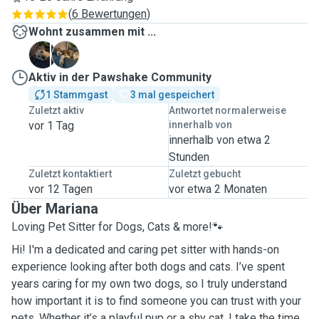
(
6 Bewertungen
)
Wohnt zusammen mit ...
B
E
Aktiv in der Pawshake Community
1 Stammgast
3 mal gespeichert
Zuletzt aktiv
Antwortet normalerweise
vor 1 Tag
innerhalb von
innerhalb von etwa 2
Stunden
Zuletzt kontaktiert
Zuletzt gebucht
vor 12 Tagen
vor etwa 2 Monaten
Über Mariana
Loving Pet Sitter for Dogs, Cats & more!🐾
Hi! I'm a dedicated and caring pet sitter with hands-on
experience looking after both dogs and cats. I’ve spent
years caring for my own two dogs, so I truly understand
how important it is to find someone you can trust with your
pets. Whether it’s a playful pup or a shy cat, I take the time