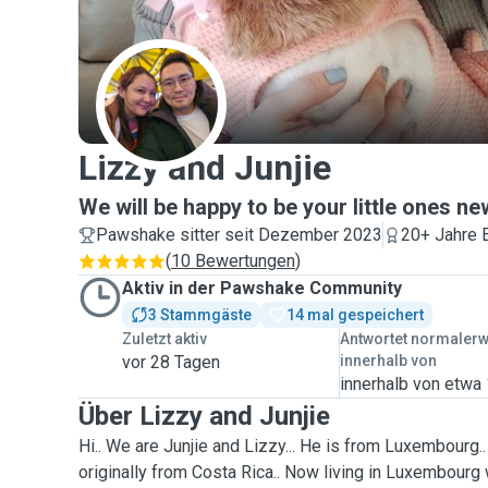
L
Lizzy and Junjie
We will be happy to be your little ones ne
Pawshake sitter seit Dezember 2023
20+ Jahre 
(
10 Bewertungen
)
Aktiv in der Pawshake Community
3 Stammgäste
14 mal gespeichert
Zuletzt aktiv
Antwortet normaler
vor 28 Tagen
innerhalb von
innerhalb von etwa
Über Lizzy and Junjie
Hi.. We are Junjie and Lizzy... He is from Luxembourg.
originally from Costa Rica.. Now living in Luxembourg w