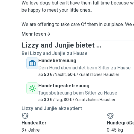
We love dogs but can't have them full time because we 
be happy to meet your little ones..
We are offering to take care Of them in our place. We
same time, but to provide the best experience for your
Mehr lesen
only one at the time. We live in an appartement but we
Lizzy and Junjie bietet ...
worry.. It means the owner will never tell your little o
happy around.. Because we are the owners..
Bei Lizzy and Junjie zu Hause
Hundebetreuung
We do not have patio but we have a lotttt of green s
Dein Hund übernachtet beim Sitter zu Hause
from home, then we will be happy to have several bre
ab
50 €
/Nacht,
50 €
/Zusätzliches Haustier
with them.
Hundetagesbetreuung
Tagesbetreuung beim Sitter zu Hause
Let us know their likes and dislikes and we will be h
ab
30 €
/Tag,
30 €
/Zusätzliches Haustier
will spend the day indoor next to us and we are ok t
Lizzy and Junjie akzeptiert
next to us for a better supervision.
Hundealter
Hundegröß
We speak 8 languages: English, Luxembourgish, Frenc
3+ Jahre
0-45 kg
German and I understand a little of Italian and Portug