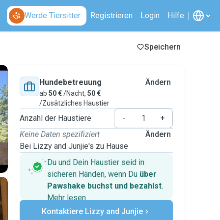
Werde Tiersitter
Registrieren
Login
Hilfe
Speichern
Hundebetreuung
Ändern
ab
50 €
/Nacht,
50 €
/Zusätzliches Haustier
Anzahl der Haustiere
-
+
Keine Daten spezifiziert
Ändern
Bei Lizzy and Junjie's zu Hause
Du und Dein Haustier seid in
sicheren Händen, wenn Du
über
Pawshake buchst und bezahlst
.
Mehr lesen
Sichere Zahlungen
Kontaktiere Lizzy and Junjie
Unterstützung, falls sich Deine