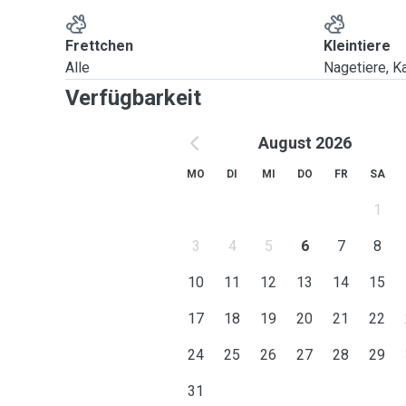
You can come with your little ones to check how we al
you let them with us.
Frettchen
Kleintiere
Alle
Nagetiere, Ka
Verfügbarkeit
August 2026
MO
DI
MI
DO
FR
SA
1
3
4
5
6
7
8
10
11
12
13
14
15
17
18
19
20
21
22
24
25
26
27
28
29
31