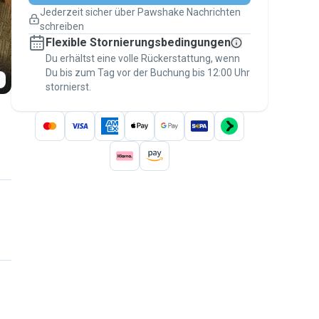
Pläne ändern
Jederzeit sicher über Pawshake Nachrichten
Versicherte Buchungen
schreiben
Erledige alles über Pawshake – von der
Flexible Stornierungsbedingungen
ersten Nachricht bis zur Bezahlung –, um
über die
Du erhältst eine volle Rückerstattung, wenn
Pawshake-Garantie
abgesichert zu
Du bis zum Tag vor der Buchung bis 12:00 Uhr
sein
stornierst.