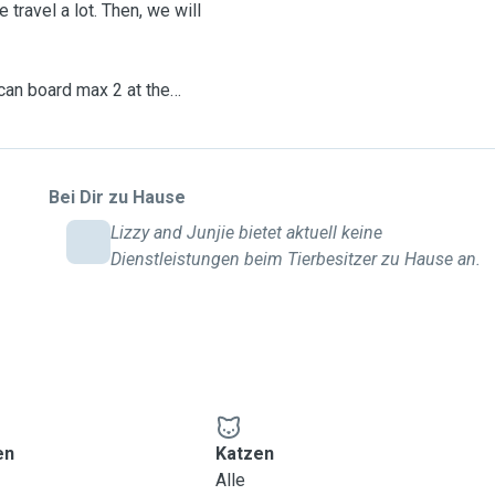
travel a lot. Then, we will
 can board max 2 at the
 little we prefer to keep
 own the place then don't
nes to do not be noisy and
Bei Dir zu Hause
Lizzy and Junjie bietet aktuell keine
pace around and we work
Dienstleistungen beim Tierbesitzer zu Hause an.
aks per day to walk around
appy to handle them. They
o accommodate their beds
en
Katzen
h, Spanish, Chinese,
Alle
uese.