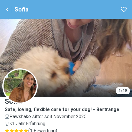
Sofia
S
1/18
Sofia
Safe, loving, flexible care for your dog!
Bertrange
Pawshake sitter seit November 2025
<1 Jahr Erfahrung
(
1 Bewertung
)