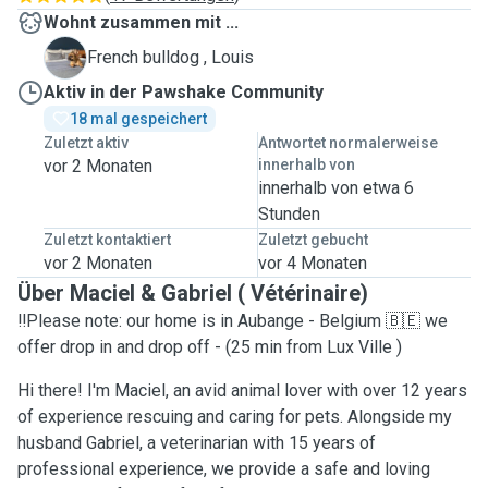
Wohnt zusammen mit ...
L
French bulldog , Louis
Aktiv in der Pawshake Community
18 mal gespeichert
Zuletzt aktiv
Antwortet normalerweise
vor 2 Monaten
innerhalb von
innerhalb von etwa 6
Stunden
Zuletzt kontaktiert
Zuletzt gebucht
vor 2 Monaten
vor 4 Monaten
Über Maciel & Gabriel ( Vétérinaire)
‼️Please note: our home is in Aubange - Belgium 🇧🇪 we
offer drop in and drop off - (25 min from Lux Ville )
Hi there! I'm Maciel, an avid animal lover with over 12 years
of experience rescuing and caring for pets. Alongside my
husband Gabriel, a veterinarian with 15 years of
professional experience, we provide a safe and loving