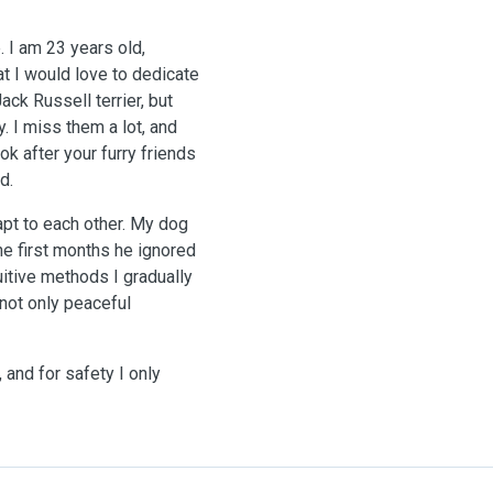
 I am 23 years old,
at I would love to dedicate
ack Russell terrier, but
. I miss them a lot, and
ok after your furry friends
d.
apt to each other. My dog
he first months he ignored
uitive methods I gradually
not only peaceful
, and for safety I only