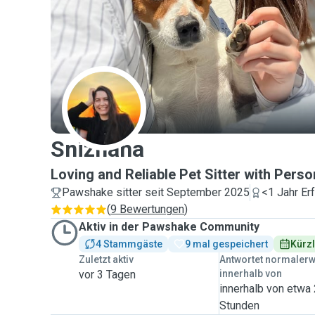
S
Snizhana
Loving and Reliable Pet Sitter with Pers
Pawshake sitter seit September 2025
<1 Jahr Er
(
9 Bewertungen
)
Aktiv in der Pawshake Community
4 Stammgäste
9 mal gespeichert
Kürzl
Zuletzt aktiv
Antwortet normaler
vor 3 Tagen
innerhalb von
innerhalb von etwa
Stunden