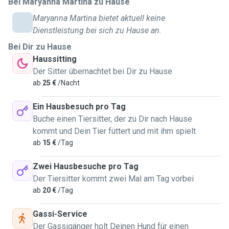
Bei Maryanna Martina zu Hause
home with respect. Most importantly, I care for your pet as
Maryanna Martina bietet aktuell keine
if they were my own — with patience, kindness, and plenty
Dienstleistung bei sich zu Hause an.
of affection. I provide attentive, personalised care tailored
Bei Dir zu Hause
to your pet’s needs, including: daily visits for feeding,
Haussitting
playtime, cuddles, and companionship, and dog walking
Der Sitter übernachtet bei Dir zu Hause
with safe routes and plenty of enrichment. I bred different
ab
25 €
/Nacht
animals in my life: rabbits, little rodents, and parrots. Litter
box and habitat cleaning are included. Regarding timing and
Ein Hausbesuch pro Tag
other routine details, feel free to contact me to clarify
Buche einen Tiersitter, der zu Dir nach Hause
everything. I'm a responsible and reliable person, clean and
kommt und Dein Tier füttert und mit ihm spielt
always smiling. Finally, if you're looking for a new friend for
ab
15 €
/Tag
your pet, here I am!
Zwei Hausbesuche pro Tag
Der Tiersitter kommt zwei Mal am Tag vorbei
ab
20 €
/Tag
Gassi-Service
Der Gassigänger holt Deinen Hund für einen