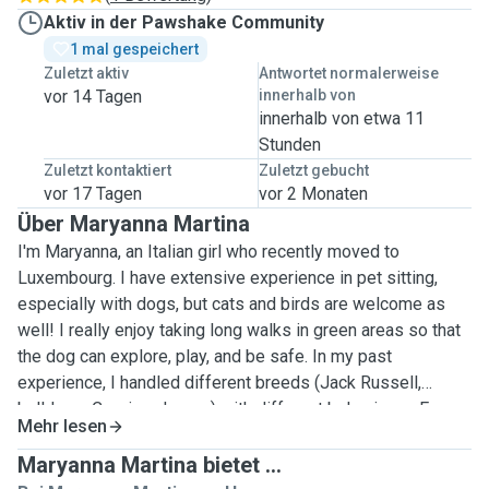
Aktiv in der Pawshake Community
1 mal gespeichert
Zuletzt aktiv
Antwortet normalerweise
vor 14 Tagen
innerhalb von
innerhalb von etwa 11
Stunden
Zuletzt kontaktiert
Zuletzt gebucht
vor 17 Tagen
vor 2 Monaten
Über Maryanna Martina
I'm Maryanna, an Italian girl who recently moved to
Luxembourg. I have extensive experience in pet sitting,
especially with dogs, but cats and birds are welcome as
well! I really enjoy taking long walks in green areas so that
the dog can explore, play, and be safe. In my past
experience, I handled different breeds (Jack Russell,
bulldogs, Corsi, and more) with different behaviours. Every
Mehr lesen
dog has its personality, and I'm available to know what is
best for it. Your pet’s well‑being is my top priority. I show
Maryanna Martina bietet ...
up on time, follow instructions carefully, and treat your