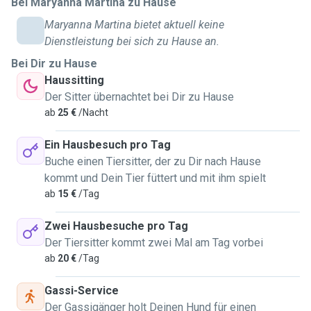
Bei Maryanna Martina zu Hause
home with respect. Most importantly, I care for your pet as
Maryanna Martina bietet aktuell keine
if they were my own — with patience, kindness, and plenty
Dienstleistung bei sich zu Hause an.
of affection. I provide attentive, personalised care tailored
Bei Dir zu Hause
to your pet’s needs, including: daily visits for feeding,
Haussitting
playtime, cuddles, and companionship, and dog walking
Der Sitter übernachtet bei Dir zu Hause
with safe routes and plenty of enrichment. I bred different
ab
25 €
/Nacht
animals in my life: rabbits, little rodents, and parrots. Litter
box and habitat cleaning are included. Regarding timing and
Ein Hausbesuch pro Tag
other routine details, feel free to contact me to clarify
Buche einen Tiersitter, der zu Dir nach Hause
everything. I'm a responsible and reliable person, clean and
kommt und Dein Tier füttert und mit ihm spielt
always smiling. Finally, if you're looking for a new friend for
ab
15 €
/Tag
your pet, here I am!
Zwei Hausbesuche pro Tag
Der Tiersitter kommt zwei Mal am Tag vorbei
ab
20 €
/Tag
Gassi-Service
Der Gassigänger holt Deinen Hund für einen