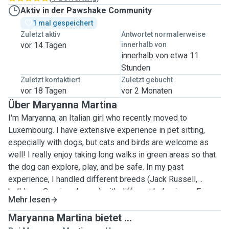
Aktiv in der Pawshake Community
1 mal gespeichert
Zuletzt aktiv
Antwortet normalerweise
vor 14 Tagen
innerhalb von
innerhalb von etwa 11
Stunden
Zuletzt kontaktiert
Zuletzt gebucht
vor 18 Tagen
vor 2 Monaten
Über Maryanna Martina
I'm Maryanna, an Italian girl who recently moved to
Luxembourg. I have extensive experience in pet sitting,
especially with dogs, but cats and birds are welcome as
well! I really enjoy taking long walks in green areas so that
the dog can explore, play, and be safe. In my past
experience, I handled different breeds (Jack Russell,
bulldogs, Corsi, and more) with different behaviours. Every
Mehr lesen
dog has its personality, and I'm available to know what is
best for it. Your pet’s well‑being is my top priority. I show
Maryanna Martina bietet ...
up on time, follow instructions carefully, and treat your