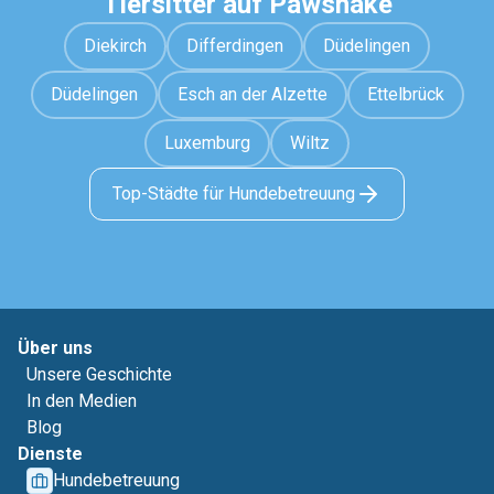
Tiersitter auf Pawshake
Diekirch
Differdingen
Düdelingen
Düdelingen
Esch an der Alzette
Ettelbrück
Luxemburg
Wiltz
Top-Städte für Hundebetreuung
Über uns
Unsere Geschichte
In den Medien
Blog
Dienste
Hundebetreuung