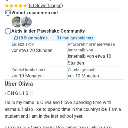
(
60 Bewertungen
)
Wohnt zusammen mit ...
G
M
Aktiv in der Pawshake Community
18 Stammgäste
31 mal gespeichert
Zuletzt aktiv
Antwortet normalerweise
vor etwa 20 Stunden
innerhalb von
innerhalb von etwa 10
Stunden
Zuletzt kontaktiert
Zuletzt gebucht
vor 10 Monaten
vor 10 Monaten
Über Olivia
• E N G L I S H
Hello my name is Olivia and I love spending time with
animals. I also like to spend time in the countryside. I am a
student and I am in the last school year.
I also have a Cairn Terrier Dog called Gaga, which also