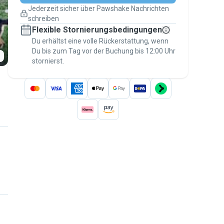
Pläne ändern
Jederzeit sicher über Pawshake Nachrichten
Versicherte Buchungen
schreiben
Erledige alles über Pawshake – von der
Flexible Stornierungsbedingungen
ersten Nachricht bis zur Bezahlung –, um
über die
Du erhältst eine volle Rückerstattung, wenn
Pawshake-Garantie
abgesichert zu
Du bis zum Tag vor der Buchung bis 12:00 Uhr
sein
stornierst.