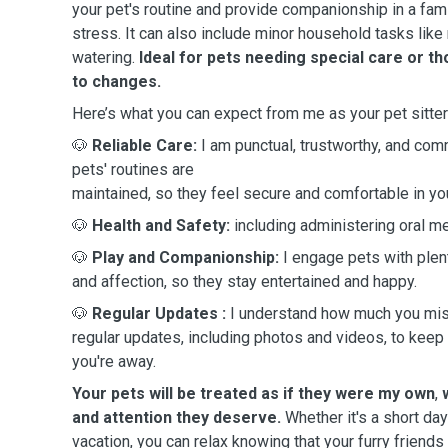
your pet's routine and provide companionship in a fami
stress. It can also include minor household tasks like 
watering.
Ideal for pets needing special care or th
to changes.
Here’s what you can expect from me as your pet sitter
🐶
Reliable Care:
I am punctual, trustworthy, and com
pets' routines are
maintained, so they feel secure and comfortable in yo
🐶
Health and Safety:
including administering oral m
🐶
Play and Companionship:
I engage pets with plent
and affection, so they stay entertained and happy.
🐶
Regular Updates
:
I understand how much you miss
regular updates, including photos and videos, to kee
you're away.
Your pets will be treated as if they were my own
,
and attention they deserve.
Whether it's a short day
vacation, you can relax knowing that your furry friends