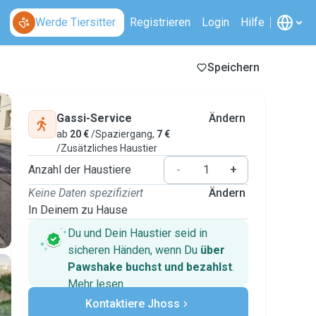
Werde Tiersitter
Registrieren
Login
Hilfe
Speichern
Gassi-Service
Ändern
ab
20 €
/Spaziergang,
7 €
/Zusätzliches Haustier
Anzahl der Haustiere
-
+
Keine Daten spezifiziert
Ändern
In Deinem zu Hause
Du und Dein Haustier seid in
sicheren Händen, wenn Du
über
Pawshake buchst und bezahlst
.
Mehr lesen
Sichere Zahlungen
Kontaktiere Jhoss
Unterstützung, falls sich Deine