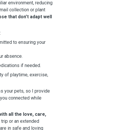
liar environment, reducing
mail collection or plant
ose that don’t adapt well
:
mitted to ensuring your
ur absence.
edications if needed.
y of playtime, exercise,
 your pets, so I provide
p you connected while
with all the love, care,
 trip or an extended
 are in safe and loving