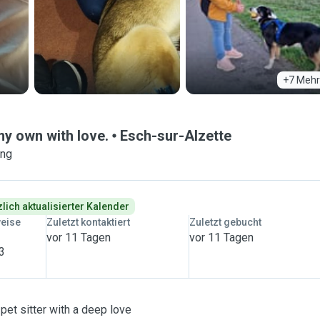
+7 Mehr
my own with love.
Esch-sur-Alzette
ung
lich aktualisierter Kalender
weise
Zuletzt kontaktiert
Zuletzt gebucht
vor 11 Tagen
vor 11 Tagen
 3
et sitter with a deep love