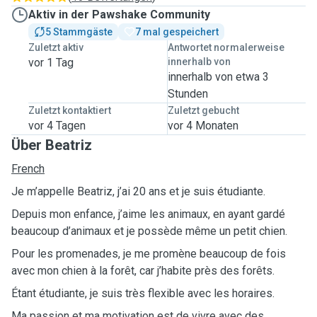
Aktiv in der Pawshake Community
5 Stammgäste
7 mal gespeichert
Zuletzt aktiv
Antwortet normalerweise
vor 1 Tag
innerhalb von
innerhalb von etwa 3
Stunden
Zuletzt kontaktiert
Zuletzt gebucht
vor 4 Tagen
vor 4 Monaten
Über Beatriz
French
Je m’appelle Beatriz, j’ai 20 ans et je suis étudiante.
Depuis mon enfance, j’aime les animaux, en ayant gardé
beaucoup d’animaux et je possède même un petit chien.
Pour les promenades, je me promène beaucoup de fois
avec mon chien à la forêt, car j’habite près des forêts.
Étant étudiante, je suis très flexible avec les horaires.
Ma passion et ma motivation est de vivre avec des