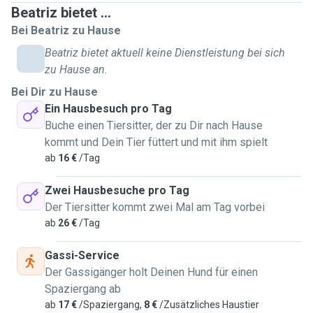
to 1 hour. For home visits, I would stay 30 min to 1 hour.
Beatriz bietet ...
Bei Beatriz zu Hause
Beatriz bietet aktuell keine Dienstleistung bei sich
zu Hause an.
Bei Dir zu Hause
Ein Hausbesuch pro Tag
Buche einen Tiersitter, der zu Dir nach Hause
kommt und Dein Tier füttert und mit ihm spielt
ab
16 €
/Tag
Zwei Hausbesuche pro Tag
Der Tiersitter kommt zwei Mal am Tag vorbei
ab
26 €
/Tag
Gassi-Service
Der Gassigänger holt Deinen Hund für einen
Spaziergang ab
ab
17 €
/Spaziergang,
8 €
/Zusätzliches Haustier