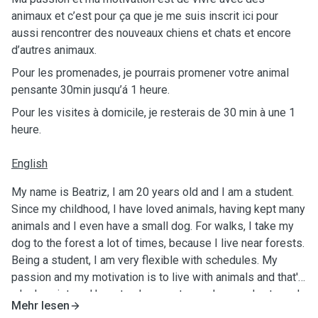
animaux et c’est pour ça que je me suis inscrit ici pour
aussi rencontrer des nouveaux chiens et chats et encore
d’autres animaux.
Pour les promenades, je pourrais promener votre animal
pensante 30min jusqu’á 1 heure.
Pour les visites à domicile, je resterais de 30 min à une 1
heure.
English
My name is Beatriz, I am 20 years old and I am a student.
Since my childhood, I have loved animals, having kept many
animals and I even have a small dog. For walks, I take my
dog to the forest a lot of times, because I live near forests.
Being a student, I am very flexible with schedules. My
passion and my motivation is to live with animals and that's
why I registered here to also meet new dogs and cats and
Mehr lesen
other animals. For walks, I could walk your animal 30min up