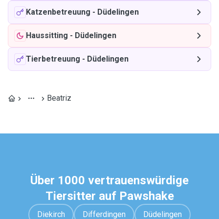
Katzenbetreuung
-
Düdelingen
Haussitting
-
Düdelingen
Tierbetreuung
-
Düdelingen
Beatriz
Über 1000 vertrauenswürdige
Tiersitter auf Pawshake
Diekirch
Differdingen
Düdelingen