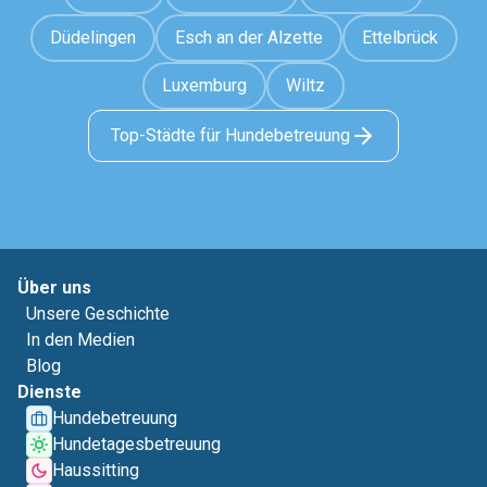
Düdelingen
Esch an der Alzette
Ettelbrück
Luxemburg
Wiltz
Top-Städte für Hundebetreuung
Über uns
Unsere Geschichte
In den Medien
Blog
Dienste
Hundebetreuung
Hundetagesbetreuung
Haussitting