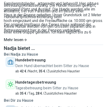
Familienmitglieder... artgerecht und liebevoll! Hier gibt es
Betreuungsvoraussetzung: Die Hunde müssen geimpft,
genügend Platz und Auslauf. Die Hunde werden alle im
entwurmt, frei von Parasiten und im Besitz einer
Haus in der Gruppe gehalten. Unser Grundstück ist 2 Meter
Hundehaftpflichtversicherung sein!
hoch eingezäunt und die Freilauffläche ca. 10.000 qm gross.
Der original Impfpass des Tieres muss während der
Kleine Hunde werden von den Grossen separiert und in
Betreuungszeit hier in der Pension verbleiben.
einer extra Gruppe gehalten. Ich kann täglich bis zu 6
Hunden aufnehmen-Tagesbetreuung sowie mit
Mehr lesen
Übernachtung. Ich freue mich auf meine hündischen Gäste
Nadja bietet ...
und heisse von Mini bis XXL alle willkommen!
Bei Nadja zu Hause
Hundebetreuung
Dein Hund übernachtet beim Sitter zu Hause
ab
42 €
/Nacht,
35 €
/Zusätzliches Haustier
Hundetagesbetreuung
Tagesbetreuung beim Sitter zu Hause
ab
35 €
/Tag,
28 €
/Zusätzliches Haustier
Bei Dir zu Hause