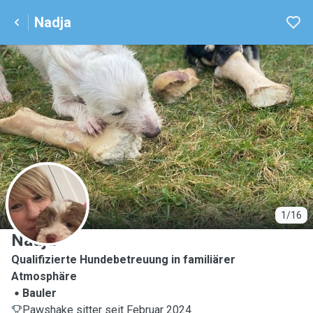
Nadja
N
1/16
Nadja
Qualifizierte Hundebetreuung in familiärer
Atmosphäre
Bauler
Pawshake sitter seit Februar 2024