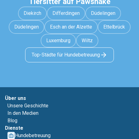
Tiersitter auf Pawshake
Diekirch
Differdingen
Düdelingen
Düdelingen
Esch an der Alzette
Ettelbrück
Luxemburg
Wiltz
Top-Städte für Hundebetreuung
Über uns
Unsere Geschichte
In den Medien
Blog
Dienste
Hundebetreuung