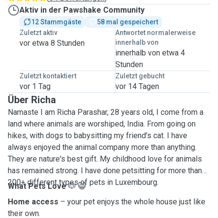
Aktiv in der Pawshake Community
12 Stammgäste
58 mal gespeichert
Zuletzt aktiv
Antwortet normalerweise
vor etwa 8 Stunden
innerhalb von
innerhalb von etwa 4
Stunden
Zuletzt kontaktiert
Zuletzt gebucht
vor 1 Tag
vor 14 Tagen
Über Richa
Namaste I am Richa Parashar, 28 years old, I come from a
land where animals are worshiped, India. From going on
hikes, with dogs to babysitting my friend's cat. I have
always enjoyed the animal company more than anything.
They are nature's best gift. My childhood love for animals
has remained strong. I have done petsitting for more than
200+ different types of pets in Luxembourg.
What Pets Love
🐶 😺
Home access
– your pet enjoys the whole house just like
their own.