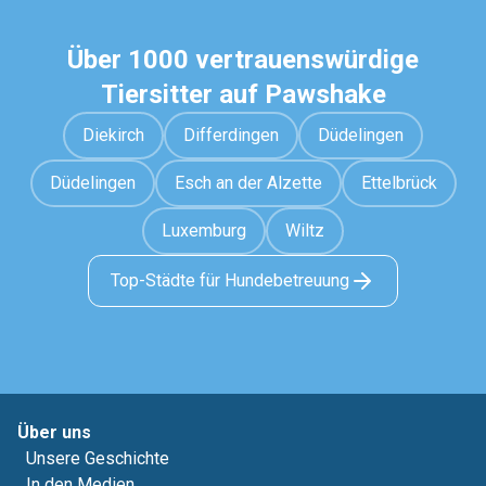
Über 1000 vertrauenswürdige
Tiersitter auf Pawshake
Diekirch
Differdingen
Düdelingen
Düdelingen
Esch an der Alzette
Ettelbrück
Luxemburg
Wiltz
Top-Städte für Hundebetreuung
Über uns
Unsere Geschichte
In den Medien