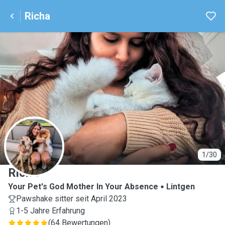
Richa
R
1/30
Richa
Your Pet's God Mother In Your Absence
Lintgen
Pawshake sitter seit April 2023
1-5 Jahre Erfahrung
(
64 Bewertungen
)