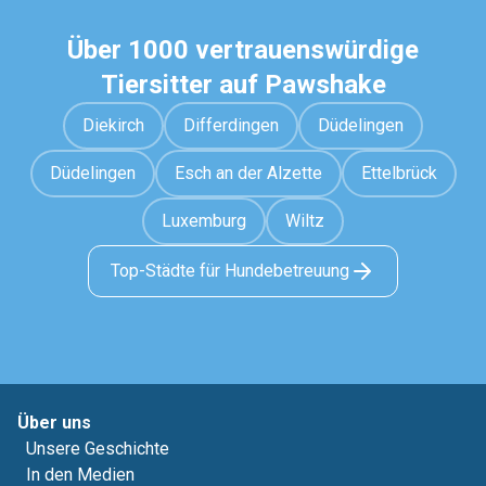
Über 1000 vertrauenswürdige
Tiersitter auf Pawshake
Diekirch
Differdingen
Düdelingen
Düdelingen
Esch an der Alzette
Ettelbrück
Luxemburg
Wiltz
Top-Städte für Hundebetreuung
Über uns
Unsere Geschichte
In den Medien