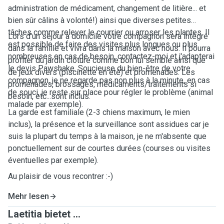
administration de médicament, changement de litière... et
bien sûr câlins à volonté!) ainsi que diverses petites
tâches comme relever le courrier ou arroser les plantes. Il
Lors d'un séjour à domicile votre compagnon sera intégré
est possible de faire des visites plus longues ou plus
dans la famille et vivra dans la maison avec nous. Il pourra
nombreuses en cas de besoin, contactez-moi et j'adapterai
profiter du jardin clôturé comme bon lui semble ainsi que
le devis Pawshake. Soucieuse du bien-être de votre
de jeux divers (piscinette en été) et promenades. Les
compagnon, je ne regarde pas non plus à la minute, en cas
promenades, brossages, médicaments/traitements si
de souci, je reste sur place pour régler le problème (animal
besoin, etc...sont inclus.
malade par exemple).
La garde est familiale (2-3 chiens maximum, le mien
inclus), la présence et la surveillance sont assidues car je
suis la plupart du temps à la maison, je ne m'absente que
ponctuellement sur de courtes durées (courses ou visites
éventuelles par exemple).
Au plaisir de vous recontrer :-)
Mehr lesen
Laetitia bietet ...