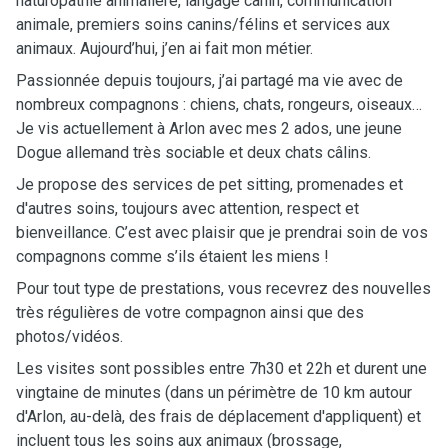
naturopathie animalière, langage canin, communication
animale, premiers soins canins/félins et services aux
animaux. Aujourd’hui, j’en ai fait mon métier.
Passionnée depuis toujours, j’ai partagé ma vie avec de
nombreux compagnons : chiens, chats, rongeurs, oiseaux…
Je vis actuellement à Arlon avec mes 2 ados, une jeune
Dogue allemand très sociable et deux chats câlins.
Je propose des services de pet sitting, promenades et
d'autres soins, toujours avec attention, respect et
bienveillance. C’est avec plaisir que je prendrai soin de vos
compagnons comme s’ils étaient les miens !
Pour tout type de prestations, vous recevrez des nouvelles
très régulières de votre compagnon ainsi que des
photos/vidéos.
Les visites sont possibles entre 7h30 et 22h et durent une
vingtaine de minutes (dans un périmètre de 10 km autour
d'Arlon, au-delà, des frais de déplacement d'appliquent) et
incluent tous les soins aux animaux (brossage,