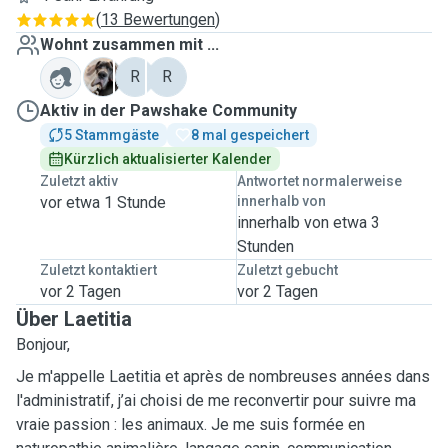
(
13 Bewertungen
)
Wohnt zusammen mit ...
R
R
R
Aktiv in der Pawshake Community
5 Stammgäste
8 mal gespeichert
Kürzlich aktualisierter Kalender
Zuletzt aktiv
Antwortet normalerweise
vor etwa 1 Stunde
innerhalb von
innerhalb von etwa 3
Stunden
Zuletzt kontaktiert
Zuletzt gebucht
vor 2 Tagen
vor 2 Tagen
Über Laetitia
Bonjour,
Je m'appelle Laetitia et après de nombreuses années dans
l'administratif, j’ai choisi de me reconvertir pour suivre ma
vraie passion : les animaux. Je me suis formée en