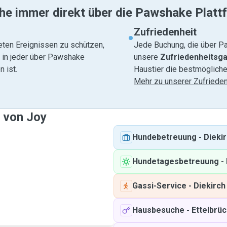
he immer direkt über die Pawshake Platt
Zufriedenheit
eten Ereignissen zu schützen,
Jede Buchung, die über Pa
e in jeder über Pawshake
unsere
Zufriedenheitsga
 ist.
Haustier die bestmögliche
Mehr zu unserer Zufrieden
e von Joy
Hundebetreuung
-
Dieki
Hundetagesbetreuung
-
Gassi-Service
-
Diekirch
Hausbesuche
-
Ettelbrü