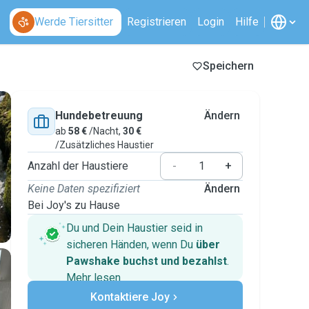
Werde Tiersitter
Registrieren
Login
Hilfe
Speichern
Hundebetreuung
Ändern
ab
58 €
/Nacht,
30 €
/Zusätzliches Haustier
Anzahl der Haustiere
-
+
Keine Daten spezifiziert
Ändern
Bei Joy's zu Hause
Du und Dein Haustier seid in
sicheren Händen, wenn Du
über
Pawshake buchst und bezahlst
.
Mehr lesen
Sichere Zahlungen
Kontaktiere Joy
Unterstützung, falls sich Deine