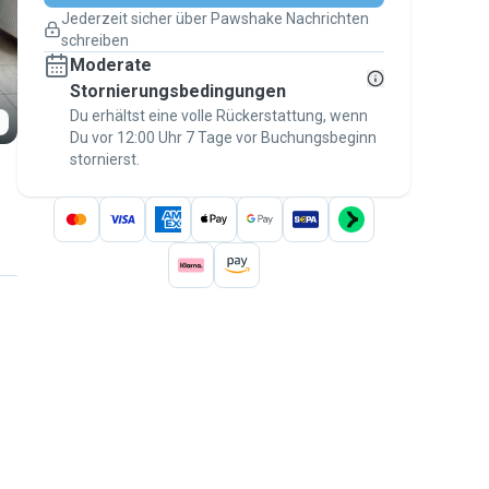
Pläne ändern
Jederzeit sicher über Pawshake Nachrichten
Versicherte Buchungen
schreiben
Erledige alles über Pawshake – von der
Moderate
ersten Nachricht bis zur Bezahlung –, um
über die
Stornierungsbedingungen
Pawshake-Garantie
abgesichert zu
sein
Du erhältst eine volle Rückerstattung, wenn
Du vor 12:00 Uhr 7 Tage vor Buchungsbeginn
stornierst.