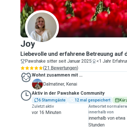
J
Joy
Liebevolle und erfahrene Betreuung auf
Pawshake sitter seit Januar 2025
<1 Jahr Erfahru
(
21 Bewertungen
)
Wohnt zusammen mit ...
K
Dalmatiner, Kenai
Aktiv in der Pawshake Community
6 Stammgäste
12 mal gespeichert
Kürz
Zuletzt aktiv
Antwortet normaler
vor 16 Minuten
innerhalb von
innerhalb von etwa
Stunden