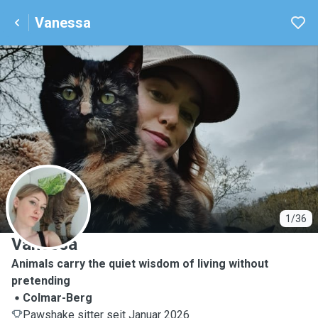
Vanessa
V
1/36
Vanessa
Animals carry the quiet wisdom of living without
pretending
Colmar-Berg
Pawshake sitter seit Januar 2026