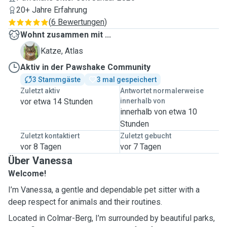
20+ Jahre Erfahrung
(
6 Bewertungen
)
Wohnt zusammen mit ...
A
Katze, Atlas
Aktiv in der Pawshake Community
3 Stammgäste
3 mal gespeichert
Zuletzt aktiv
Antwortet normalerweise
vor etwa 14 Stunden
innerhalb von
innerhalb von etwa 10
Stunden
Zuletzt kontaktiert
Zuletzt gebucht
vor 8 Tagen
vor 7 Tagen
Über Vanessa
Welcome!
I’m Vanessa, a gentle and dependable pet sitter with a
deep respect for animals and their routines.
Located in Colmar-Berg, I’m surrounded by beautiful parks,