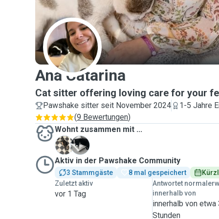
A
Ana Catarina
Cat sitter offering loving care for your fe
Pawshake sitter seit November 2024
1-5 Jahre E
(
9 Bewertungen
)
Wohnt zusammen mit ...
T
Y
Aktiv in der Pawshake Community
3 Stammgäste
8 mal gespeichert
Kürzl
Zuletzt aktiv
Antwortet normaler
vor 1 Tag
innerhalb von
innerhalb von etwa
Stunden