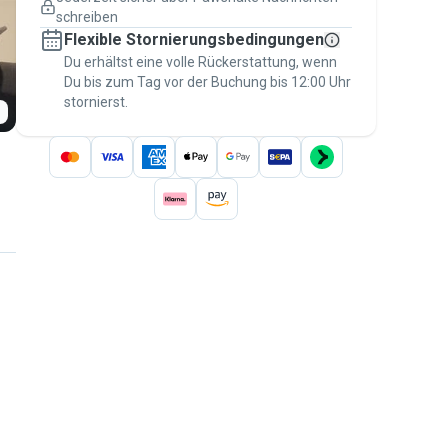
Versicherte Buchungen
schreiben
Erledige alles über Pawshake – von der
Flexible Stornierungsbedingungen
ersten Nachricht bis zur Bezahlung –, um
über die
Du erhältst eine volle Rückerstattung, wenn
Pawshake-Garantie
abgesichert zu
Du bis zum Tag vor der Buchung bis 12:00 Uhr
sein
stornierst.