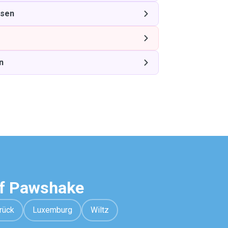
ssen
n
uf Pawshake
rück
Luxemburg
Wiltz