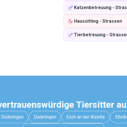
Katzenbetreuung
-
Stra
Haussitting
-
Strassen
Tierbetreuung
-
Strasse
vertrauenswürdige Tiersitter a
Düdelingen
Düdelingen
Esch an der Alzette
Ettelb