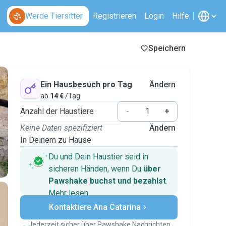
Werde Tiersitter
Registrieren
Login
Hilfe
Speichern
Ein Hausbesuch pro Tag
Ändern
ab
14 €
/Tag
Anzahl der Haustiere
-
+
Keine Daten spezifiziert
Ändern
In Deinem zu Hause
Du und Dein Haustier seid in
sicheren Händen, wenn Du
über
Pawshake buchst und bezahlst
.
Mehr lesen
Sichere Zahlungen
Kontaktiere Ana Catarina
Unterstützung, falls sich Deine
Pläne ändern
Jederzeit sicher über Pawshake Nachrichten