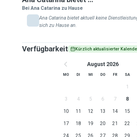
Bei Ana Catarina zu Hause
Ana Catarina bietet aktuell keine Dienstleistun
sich zu Hause an.
Verfügbarkeit
Kürzlich aktualisierter Kalende
August 2026
MO
DI
MI
DO
FR
SA
1
3
4
5
6
7
8
10
11
12
13
14
15
17
18
19
20
21
22
24
25
26
27
28
29