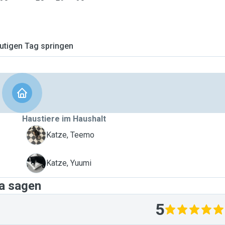
tigen Tag springen
Haustiere im Haushalt
T
Katze, Teemo
Y
Katze, Yuumi
na sagen
5