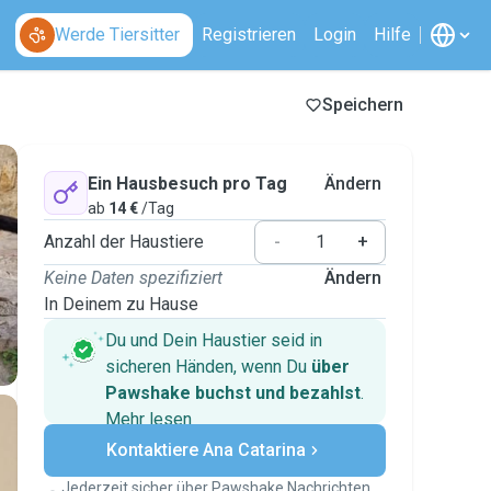
Werde Tiersitter
Registrieren
Login
Hilfe
Speichern
Ein Hausbesuch pro Tag
Ändern
ab
14 €
/Tag
Anzahl der Haustiere
-
+
Keine Daten spezifiziert
Ändern
In Deinem zu Hause
Du und Dein Haustier seid in
sicheren Händen, wenn Du
über
Pawshake buchst und bezahlst
.
Mehr lesen
Sichere Zahlungen
Kontaktiere Ana Catarina
Unterstützung, falls sich Deine
Pläne ändern
Jederzeit sicher über Pawshake Nachrichten