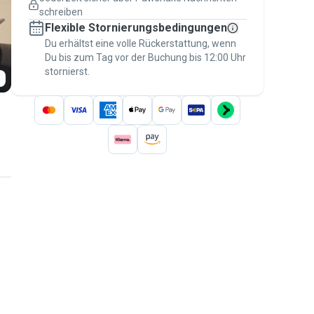
Versicherte Buchungen
schreiben
Erledige alles über Pawshake – von der
Flexible Stornierungsbedingungen
ersten Nachricht bis zur Bezahlung –, um
über die
Du erhältst eine volle Rückerstattung, wenn
Pawshake-Garantie
abgesichert zu
Du bis zum Tag vor der Buchung bis 12:00 Uhr
sein
stornierst.