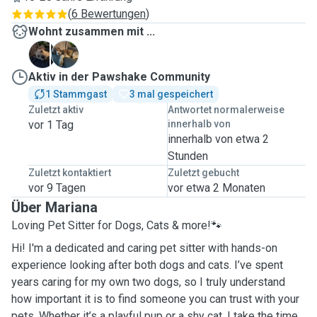
(
6 Bewertungen
)
Wohnt zusammen mit ...
B
E
Aktiv in der Pawshake Community
1 Stammgast
3 mal gespeichert
Zuletzt aktiv
Antwortet normalerweise
vor 1 Tag
innerhalb von
innerhalb von etwa 2
Stunden
Zuletzt kontaktiert
Zuletzt gebucht
vor 9 Tagen
vor etwa 2 Monaten
Über Mariana
Loving Pet Sitter for Dogs, Cats & more!🐾
Hi! I'm a dedicated and caring pet sitter with hands-on
experience looking after both dogs and cats. I’ve spent
years caring for my own two dogs, so I truly understand
how important it is to find someone you can trust with your
pets. Whether it’s a playful pup or a shy cat, I take the time