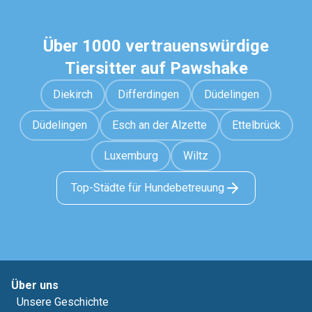
Über 1000 vertrauenswürdige
Tiersitter auf Pawshake
Diekirch
Differdingen
Düdelingen
Düdelingen
Esch an der Alzette
Ettelbrück
Luxemburg
Wiltz
Top-Städte für Hundebetreuung
Über uns
Unsere Geschichte