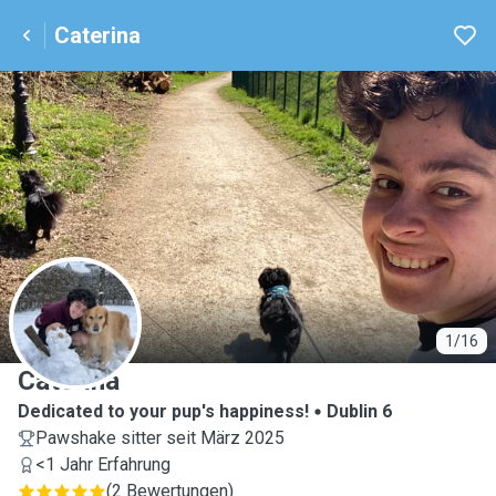
Caterina
C
1/16
Caterina
Dedicated to your pup's happiness!
Dublin 6
Pawshake sitter seit März 2025
<1 Jahr Erfahrung
(
2 Bewertungen
)