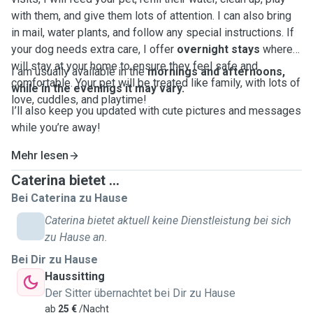
with them, and give them lots of attention. I can also bring
in mail, water plants, and follow any special instructions. If
your dog needs extra care, I offer
overnight stays
where I
will stay at your home to ensure they feel safe and
I am usually available in the
mornings and afternoons,
comfortable. Your pet will be treated like family, with lots of
while in the evenings it may vary.
love, cuddles, and playtime!
I’ll also keep you updated with cute pictures and messages
while you’re away!
Mehr lesen
Caterina bietet ...
Bei Caterina zu Hause
Caterina bietet aktuell keine Dienstleistung bei sich
zu Hause an.
Bei Dir zu Hause
Haussitting
Der Sitter übernachtet bei Dir zu Hause
ab
25 €
/Nacht