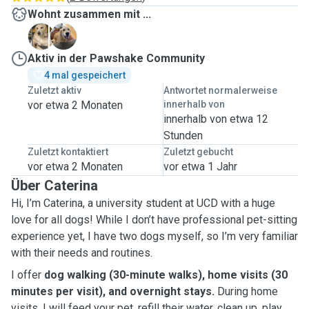
Wohnt zusammen mit ...
A
M
Aktiv in der Pawshake Community
4 mal gespeichert
Zuletzt aktiv
Antwortet normalerweise
vor etwa 2 Monaten
innerhalb von
innerhalb von etwa 12
Stunden
Zuletzt kontaktiert
Zuletzt gebucht
vor etwa 2 Monaten
vor etwa 1 Jahr
Über Caterina
Hi, I’m Caterina, a university student at UCD with a huge
love for all dogs! While I don’t have professional pet-sitting
experience yet, I have two dogs myself, so I’m very familiar
with their needs and routines.
I offer
dog walking (30-minute walks), home visits (30
minutes per visit), and overnight stays.
During home
visits, I will feed your pet, refill their water, clean up, play