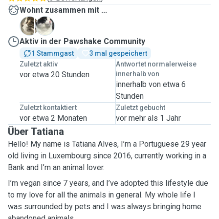
Wohnt zusammen mit ...
N
N
Aktiv in der Pawshake Community
1 Stammgast
3 mal gespeichert
Zuletzt aktiv
Antwortet normalerweise
vor etwa 20 Stunden
innerhalb von
innerhalb von etwa 6
Stunden
Zuletzt kontaktiert
Zuletzt gebucht
vor etwa 2 Monaten
vor mehr als 1 Jahr
Über Tatiana
Hello! My name is Tatiana Alves, I’m a Portuguese 29 year
old living in Luxembourg since 2016, currently working in a
Bank and I’m an animal lover.
I’m vegan since 7 years, and I’ve adopted this lifestyle due
to my love for all the animals in general. My whole life I
was surrounded by pets and I was always bringing home
abandoned animals.