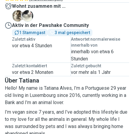
Wohnt zusammen mit ...
N
N
Aktiv in der Pawshake Community
1 Stammgast
3 mal gespeichert
Zuletzt aktiv
Antwortet normalerweise
vor etwa 4 Stunden
innerhalb von
innerhalb von etwa 6
Stunden
Zuletzt kontaktiert
Zuletzt gebucht
vor etwa 2 Monaten
vor mehr als 1 Jahr
Über Tatiana
Hello! My name is Tatiana Alves, I’m a Portuguese 29 year
old living in Luxembourg since 2016, currently working in a
Bank and I’m an animal lover.
I’m vegan since 7 years, and I’ve adopted this lifestyle due
to my love for all the animals in general. My whole life I
was surrounded by pets and I was always bringing home
abandoned animals.