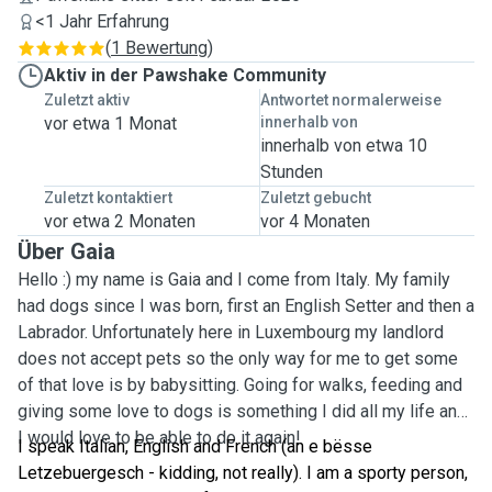
<1 Jahr Erfahrung
(
1 Bewertung
)
Aktiv in der Pawshake Community
Zuletzt aktiv
Antwortet normalerweise
vor etwa 1 Monat
innerhalb von
innerhalb von etwa 10
Stunden
Zuletzt kontaktiert
Zuletzt gebucht
vor etwa 2 Monaten
vor 4 Monaten
Über Gaia
Hello :) my name is Gaia and I come from Italy. My family
had dogs since I was born, first an English Setter and then a
Labrador. Unfortunately here in Luxembourg my landlord
does not accept pets so the only way for me to get some
of that love is by babysitting. Going for walks, feeding and
giving some love to dogs is something I did all my life and
I would love to be able to do it again!
I speak Italian, English and French (an e bësse
Letzebuergesch - kidding, not really). I am a sporty person,